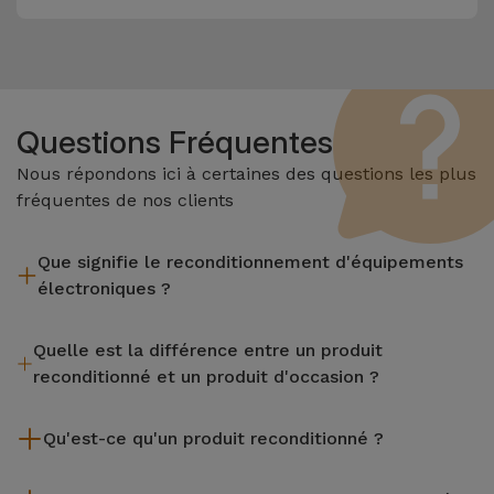
Questions Fréquentes
Nous répondons ici à certaines des questions les plus
fréquentes de nos clients
Que signifie le reconditionnement d'équipements
électroniques ?
Le reconditionnement implique plusieurs étapes telles que
Quelle est la différence entre un produit
l'inspection, le nettoyage, sans oublier la réparation de tout
reconditionné et un produit d'occasion ?
composant défectueux. Il convient de rappeler que tous les
équipements reconditionnés par Services passent par
Les produits reconditionnés iServices sont soigneusement
plusieurs tests rigoureux de qualité et de performance avant
Qu'est-ce qu'un produit reconditionné ?
testés et préparés par des techniciens spécialisés pour
d'être mis en vente.
garantir leur parfait fonctionnement. Contrairement à un
Un produit reconditionné est un équipement qui a été peu ou
produit d'occasion, un équipement reconditionné iServices