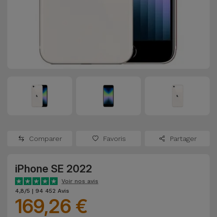
Watch
Apple Watch
Adaptateurs
Reconditionnés
Samsung
Coques et
Samsungs
Protections
Xiaomi
Reconditionnés
d'Écran
Huawei
iMacs
Batteries
Reconditionnés
Externes
Oppo
Consoles de
Chargeurs
Jeux
OnePlus
Comparer
Favoris
Partager
Reconditionnées
Ecouteurs
Google
et
iPhone SE 2022
Voir
Enceintes
tout
Voir nos avis
Dyson
4,8/5 | 94 452 Avis
169,26 €
Montres
TCL
Connectées