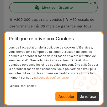
24H
Livraison Gratuite
+300 000 appareils vendus |
+40 essais de
📱
🔧
performance |
36 mois de garantie sur tous
👍
les Reconditionnés
Politique relative aux Cookies
Découvrez l'iPhone SE 2022
Lors de l'acceptation de la politique de cookies d'iServices,
L'
iPhone SE 2022
a été le premier smartphone
vous devez tenir compte du fait que l'utilisation de cookies
permet la personnalisation de l'utilisation et la présentation de
de l'année lancé par Apple. Il représente un
services et d'offres adaptés à vos centres d'intérêt. Vos
nouveau retour à l'esthétique de l'iPhone 8, avec
données personnelles et les cookies peuvent être utilisés pour
la personnalisation des annonces. Vous pouvez en savoir plus
des lignes courbes, des cadres, un
écran de 4,7
sur notre utilisation des cookies ou modifier votre choix à tout
pouces et un bouton d'accueil avec Touch ID
.
moment sur notre
.
politique de confidentialité
C'est l'iPhone idéal pour ceux qui recherchent
Laissez-moi choisir
l'un des meilleurs modèles de la marque, dans
Accepter
Je refuse
un format compact et un design rétro à un prix
abordable. La
caméra arrière de 12 MP
offre de