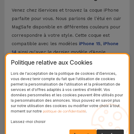
Venez chez iServices et trouvez la coque iPhone
parfaite pour vous. Nous parlons de l'étui en cuir
MagSafe disponible en différentes couleurs pour
correspondre à votre style. Cette coque est
compatible avec les modèles
iPhone 15
,
iPhone
14
ainsi qu'avec le dernier modèle d'Apple,
l'
iPhone 16
et
iPhone 17
.
Politique relative aux Cookies
Les coques en cuir pour iPhone offrent plus
Lors de l'acceptation de la politique de cookies d'iServices,
qu'une simple protection pour votre smartphone,
vous devez tenir compte du fait que l'utilisation de cookies
permet la personnalisation de l'utilisation et la présentation de
elles ajoutent une touche spéciale et
services et d'offres adaptés à vos centres d'intérêt. Vos
sophistiquée à votre téléphone portable.
données personnelles et les cookies peuvent être utilisés pour
la personnalisation des annonces. Vous pouvez en savoir plus
Personnalisez votre smartphone selon votre
sur notre utilisation des cookies ou modifier votre choix à tout
personnalité et exprimez-vous. Grâce à ses
moment sur notre
.
politique de confidentialité
couleurs élégantes, votre iPhone peut se
Laissez-moi choisir
démarquer des autres grâce à cette coque en