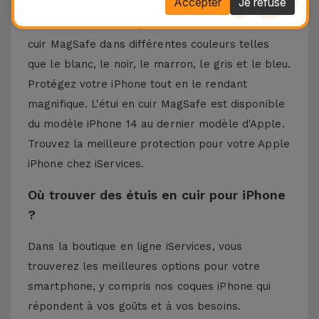
Accepter
Je refuse
cuir.
Chez iServices, vous pouvez trouver cet étui en
cuir MagSafe dans différentes couleurs telles
que le blanc, le noir, le marron, le gris et le bleu.
Protégez votre iPhone tout en le rendant
magnifique. L'étui en cuir MagSafe est disponible
du modèle iPhone 14 au dernier modèle d'Apple.
Trouvez la meilleure protection pour votre Apple
iPhone chez iServices.
Où trouver des étuis en cuir pour iPhone
?
Dans la boutique en ligne iServices, vous
trouverez les meilleures options pour votre
smartphone, y compris nos coques iPhone qui
répondent à vos goûts et à vos besoins.