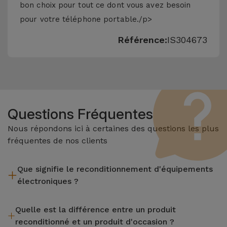
bon choix pour tout ce dont vous avez besoin
pour votre téléphone portable./p>
Référence:
IS304673
Questions Fréquentes
Nous répondons ici à certaines des questions les plus
fréquentes de nos clients
Que signifie le reconditionnement d'équipements
électroniques ?
Le reconditionnement implique plusieurs étapes telles que
Quelle est la différence entre un produit
l'inspection, le nettoyage, sans oublier la réparation de tout
reconditionné et un produit d'occasion ?
composant défectueux. Il convient de rappeler que tous les