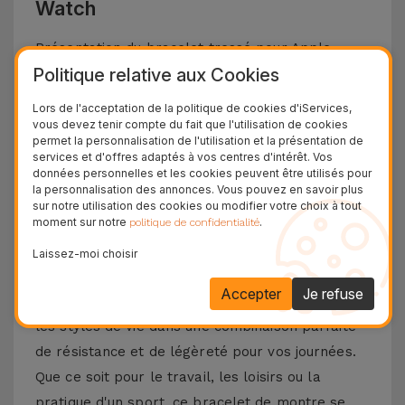
Watch
Présentation du bracelet tressé pour Apple
Politique relative aux Cookies
Watch, la meilleure option pour ceux qui
recherchent un équilibre entre style et confort
Lors de l'acceptation de la politique de cookies d'iServices,
pour leur Smartwatch. Disponible dans la
vous devez tenir compte du fait que l'utilisation de cookies
permet la personnalisation de l'utilisation et la présentation de
boutique en ligne iServices, ce bracelet Apple
services et d'offres adaptés à vos centres d'intérêt. Vos
données personnelles et les cookies peuvent être utilisés pour
Watch a été créé à partir de fibres élastiques de
la personnalisation des annonces. Vous pouvez en savoir plus
haute qualité, ce bracelet est une seule pièce
sur notre utilisation des cookies ou modifier votre choix à tout
moment sur notre
.
politique de confidentialité
avec des filaments extensibles. Tout cela pour
s'adapter au mieux à votre poignet et avec un
Laissez-moi choisir
confort total.
Accepter
Je refuse
Ce bracelet Apple Watch a été conçu pour tous
les styles de vie dans une combinaison parfaite
de résistance et de légèreté pour vos journées.
Que ce soit pour le travail, les loisirs ou la
pratique d'un sport, ce bracelet de montre se