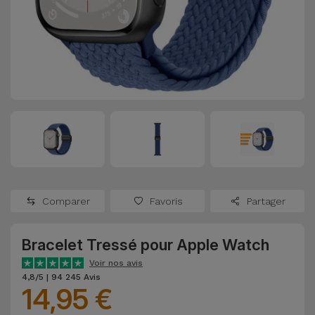
Watch
Apple Watch
Adaptateurs
Reconditionnés
Samsung
Coques et
Samsungs
Protections
Xiaomi
Reconditionnés
d'Écran
Huawei
iMacs
Batteries
Reconditionnés
Externes
Oppo
Consoles de
Chargeurs
Jeux
OnePlus
Comparer
Favoris
Partager
Reconditionnées
Ecouteurs
Google
et
Bracelet Tressé pour Apple Watch
Voir
Enceintes
tout
Voir nos avis
Dyson
4,8/5 | 94 245 Avis
14,95 €
Montres
TCL
Connectées