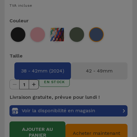
TVA incluse
et
Bracelets
Autres
Couleur
Marques
Chaînes
de
Voir
Téléphone
tout
Taille
Gadgets
38 - 42mm (2024)
42 - 49mm
Hygiène
EN STOCK
1
et
Maison
Livraison gratuite, prévue pour lundi !
Voir la disponibilité en magasin
Portefeuilles,
Étuis et Sacs
AJOUTER AU
Acheter maintenant
Traceurs et
PANIER