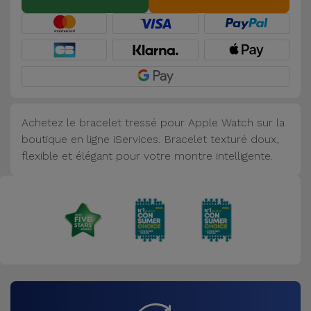
Accessoires
Mobilité,
Auto et
Vélo
Accessoires
Achetez le bracelet tressé pour Apple Watch sur la
d'ordinateur
boutique en ligne iServices. Bracelet texturé doux,
flexible et élégant pour votre montre intelligente.
Accessoires
iPad et
Tablette
Kids
Voir
tout