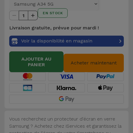
et
Bracelets
EN STOCK
Autres
1
Marques
Livraison gratuite, prévue pour mardi !
Chaînes
de
Voir
Voir la disponibilité en magasin
Téléphone
tout
AJOUTER AU
Gadgets
Acheter maintenant
PANIER
Hygiène
et
Maison
Portefeuilles,
Étuis et Sacs
Vous recherchez un protecteur d'écran en verre
Samsung ? Achetez chez iServices et garantissez la
Traceurs et