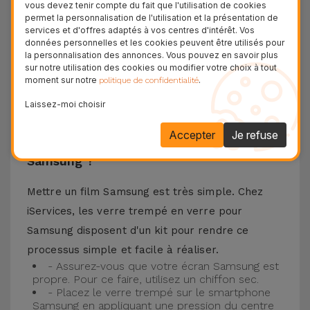
vous devez tenir compte du fait que l'utilisation de cookies
téléphone portable ainsi que la meilleure
permet la personnalisation de l'utilisation et la présentation de
services et d'offres adaptés à vos centres d'intérêt. Vos
expérience pour regarder votre contenu préféré.
données personnelles et les cookies peuvent être utilisés pour
Ce Verre Trempé est compatible avec plusieurs
la personnalisation des annonces. Vous pouvez en savoir plus
sur notre utilisation des cookies ou modifier votre choix à tout
modèles comme le Samsung A53, mais aussi
moment sur notre
.
politique de confidentialité
avec les plus récents comme le
Samsung S23
, le
Laissez-moi choisir
Samsung S24 ou encore le Samsung S25.
Accepter
Je refuse
Comment installer un Verre Trempé
Samsung ?
Mettre un film Samsung est très simple. Chez
iServices, les verre trempé en verre pour
Samsung disposent d'un kit pour rendre ce
processus simple et facile à réaliser.
- Assurez-vous que votre écran Samsung est
propre. Pour ce faire, utilisez un chiffon sec.
- Placez le verre trempé sur le smartphone
Samsung en appliquant une pression du centre