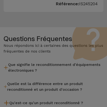
Référence:
IS245204
Questions Fréquentes
Nous répondons ici à certaines des questions les plus
fréquentes de nos clients
Que signifie le reconditionnement d'équipements
électroniques ?
Le reconditionnement implique plusieurs étapes telles que
Quelle est la différence entre un produit
l'inspection, le nettoyage, sans oublier la réparation de tout
reconditionné et un produit d'occasion ?
composant défectueux. Il convient de rappeler que tous les
équipements reconditionnés par Services passent par
Les produits reconditionnés iServices sont soigneusement
plusieurs tests rigoureux de qualité et de performance avant
Qu'est-ce qu'un produit reconditionné ?
testés et préparés par des techniciens spécialisés pour
d'être mis en vente.