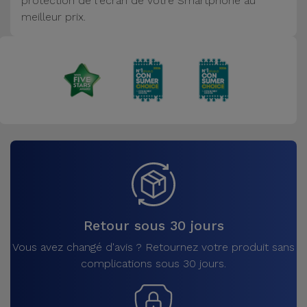
protection de l'écran de votre Smartphone au
Accessoires
meilleur prix.
Mobilité,
Auto et
Vélo
Accessoires
d'ordinateur
Accessoires
iPad et
Tablette
Retour sous 30 jours
Kids
Vous avez changé d'avis ? Retournez votre produit sans
complications sous 30 jours.
Voir
tout