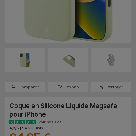
Watch
Apple Watch
Adaptateurs
Reconditionnés
Samsung
Coques et
Samsungs
Protections
Xiaomi
Reconditionnés
d'Écran
Huawei
iMacs
Batteries
Reconditionnés
Externes
Oppo
Consoles de
Chargeurs
Jeux
OnePlus
Comparer
Favoris
Partager
Reconditionnées
Ecouteurs
Google
et
Coque en Silicone Liquide Magsafe
Voir
Enceintes
pour iPhone
tout
Dyson
Voir nos avis
Montres
4,8/5 | 94 533 Avis
TCL
Connectées