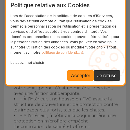
Politique relative aux Cookies
plus populaire d'Apple, l'
iPhone 16
et
iPhone 17
.
Lors de l'acceptation de la politique de cookies d'iServices,
Protection à 3 couches avec coques en
vous devez tenir compte du fait que l'utilisation de cookies
permet la personnalisation de l'utilisation et la présentation de
silicone
services et d'offres adaptés à vos centres d'intérêt. Vos
données personnelles et les cookies peuvent être utilisés pour
Nos coques en silicone pour iPhone ont une
la personnalisation des annonces. Vous pouvez en savoir plus
sur notre utilisation des cookies ou modifier votre choix à tout
construction robuste et de qualité, avec une
moment sur notre
.
politique de confidentialité
construction à trois couches, pour éviter au
Laissez-moi choisir
maximum les accidents et les casses !
- Une première couche de silicone liquide
Accepter
Je refuse
donne de la couleur et une couverture
complète à la coque arrière et au bord latéral de
votre smartphone. C'est un matériau résistant,
avec une finition antidérapante.
- À l'intérieur, une housse en PVC assure la
structure de couverture et de protection contre
les impacts plus forts, tels que les chutes.
- À l'intérieur, à côté de la coque arrière, une
protection en microfibre empêche
l'accumulation de saleté et offre un