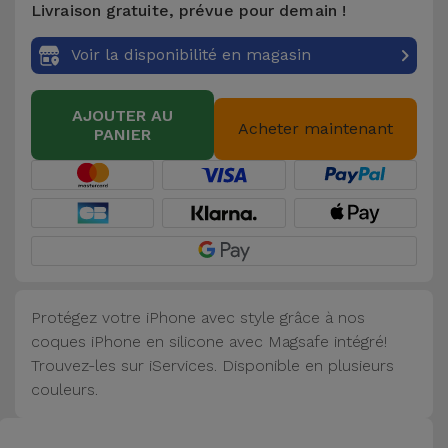
Livraison gratuite, prévue pour demain !
Accessoires
Voir la disponibilité en magasin
Mobilité,
Auto et
AJOUTER AU
Vélo
Acheter maintenant
PANIER
Accessoires
d'ordinateur
Accessoires
iPad et
Tablette
Protégez votre iPhone avec style grâce à nos
coques iPhone en silicone avec Magsafe intégré!
Kids
Trouvez-les sur iServices. Disponible en plusieurs
couleurs.
Voir
tout