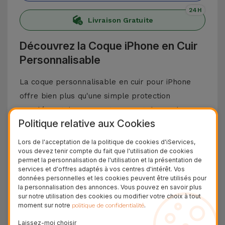
24H
Livraison Gratuite
Découvrez la Coque iPhone en Cuir
Personnalisable
La coque personnalisable en cuir pour iPhone
offre bien plus qu'une simple protection
supplémentaire pour votre smartphone. Ils
Politique relative aux Cookies
offrent une touche de style unique à votre
téléphone portable, et laissent exprimer votre
Lors de l'acceptation de la politique de cookies d'iServices,
vous devez tenir compte du fait que l'utilisation de cookies
personnalité, grâce à leurs cinq couleurs
permet la personnalisation de l'utilisation et la présentation de
élégantes et la possibilité d'incorporer un mot
services et d'offres adaptés à vos centres d'intérêt. Vos
données personnelles et les cookies peuvent être utilisés pour
jusqu'à 6 caractères. Vous pouvez également
la personnalisation des annonces. Vous pouvez en savoir plus
choisir la couleur des lettres : or, argent ou sans
sur notre utilisation des cookies ou modifier votre choix à tout
moment sur notre
.
politique de confidentialité
couleur. Si vous préférez, vous pouvez
simplement laisser vos initiales, donnant ainsi
Laissez-moi choisir