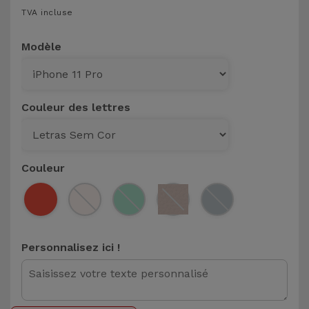
TVA incluse
et
Bracelets
Autres
Modèle
Marques
Chaînes
de
Voir
Téléphone
tout
Couleur des lettres
Gadgets
Couleur
Hygiène
et
Maison
Personnalisez ici !
Portefeuilles,
Étuis et Sacs
Traceurs et