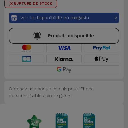
0 / 50
RUPTURE DE STOCK
Accessoires
Voir la disponibilité en magasin
Mobilité,
Auto et
Vélo
Produit Indisponible
Accessoires
d'ordinateur
Accessoires
iPad et
Tablette
Obtenez une coque en cuir pour iPhone
personnalisable à votre guise !
Kids
Voir
tout