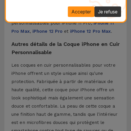
une touche moderne à votre iPhone.
Accepter
Je refuse
Découvrez chez iServices nos coques
personnalisables pour
iPhone 11 Pro
,
iPhone 11
Pro Max
,
iPhone 12 Pro
et
iPhone 12 Pro Max
.
Autres détails de la Coque iPhone en Cuir
Personnalisable
Les coques en cuir personnalisables pour votre
iPhone offrent un style unique ainsi qu'une
protection. Fabriquée à partir de matériaux de
haute qualité, cette coque pour iPhone offre un
look sophistiqué mais également une sensation
douce et confortable. La peau de cette coque a
une finition haut de gamme, tandis que l'intérieur
est en microfibres douces qui protègent le
smartphone contre tout type de rayures ou de