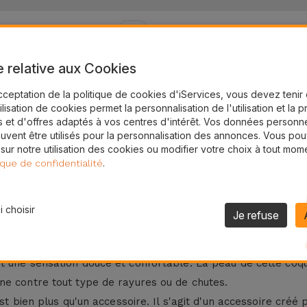
24H
Livraison Gratuite
e relative aux Cookies
sonnalisable
cceptation de la politique de cookies d'iServices, vous devez teni
bien plus qu'une simple protection supplémentaire pour votr
tilisation de cookies permet la personnalisation de l'utilisation et la 
 et d'offres adaptés à vos centres d'intérêt. Vos données personne
e personnalité, grâce à leurs cinq couleurs élégantes et la 
uvent être utilisés pour la personnalisation des annonces. Vous po
: or, argent ou sans couleur. Si vous préférez, vous pouvez s
 sur notre utilisation des cookies ou modifier votre choix à tout mom
.
ique de confidentialité
les pour
iPhone 11 Pro
,
iPhone 11 Pro Max
,
iPhone 12 Pro
et
i
 choisir
rsonnalisable
Je refuse
 offrent un style unique ainsi qu'une protection. Fabriquée 
 une sensation douce et confortable. La peau de cette coque
ne contre tout type de rayures ou de chutes.
est bien plus qu'un accessoire. Il s'agit d'un accessoire cré