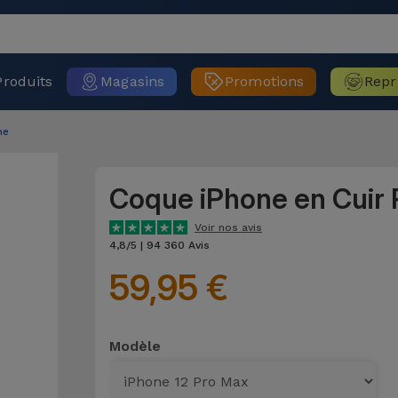
Produits
Magasins
Promotions
Repr
ne
Coque iPhone en Cuir 
Voir nos avis
4,8/5 | 94 360 Avis
59,95 €
Modèle