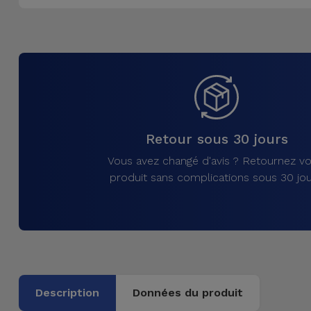
Accessoires
Mobilité,
Auto et
Vélo
Accessoires
Retour sous 30 jours
d'ordinateur
Vous avez changé d'avis ? Retournez vo
Accessoires
produit sans complications sous 30 jou
iPad et
Tablette
Kids
Voir
Description
Données du produit
tout