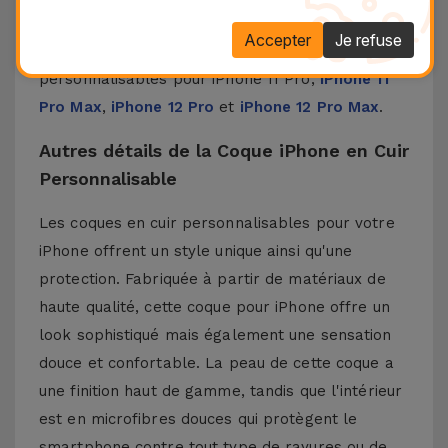
une touche moderne à votre iPhone.
Accepter
Je refuse
Découvrez chez iServices nos coques
personnalisables pour
iPhone 11 Pro
,
iPhone 11
Pro Max
,
iPhone 12 Pro
et
iPhone 12 Pro Max
.
Autres détails de la Coque iPhone en Cuir
Personnalisable
Les coques en cuir personnalisables pour votre
iPhone offrent un style unique ainsi qu'une
protection. Fabriquée à partir de matériaux de
haute qualité, cette coque pour iPhone offre un
look sophistiqué mais également une sensation
douce et confortable. La peau de cette coque a
une finition haut de gamme, tandis que l'intérieur
est en microfibres douces qui protègent le
smartphone contre tout type de rayures ou de