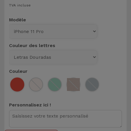
TVA incluse
et
Bracelets
Autres
Modèle
Marques
Chaînes
de
Voir
Téléphone
tout
Couleur des lettres
Gadgets
Couleur
Hygiène
et
Maison
Personnalisez ici !
Portefeuilles,
Étuis et Sacs
Traceurs et