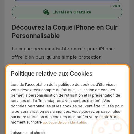
24H
Livraison Gratuite
Découvrez la Coque iPhone en Cuir
Personnalisable
La coque personnalisable en cuir pour iPhone
offre bien plus qu'une simple protection
supplémentaire pour votre smartphone. Ils
Politique relative aux Cookies
offrent une touche de style unique à votre
téléphone portable, et laissent exprimer votre
Lors de l'acceptation de la politique de cookies d'iServices,
vous devez tenir compte du fait que l'utilisation de cookies
personnalité, grâce à leurs cinq couleurs
permet la personnalisation de l'utilisation et la présentation de
élégantes et la possibilité d'incorporer un mot
services et d'offres adaptés à vos centres d'intérêt. Vos
données personnelles et les cookies peuvent être utilisés pour
jusqu'à 6 caractères. Vous pouvez également
la personnalisation des annonces. Vous pouvez en savoir plus
choisir la couleur des lettres : or, argent ou sans
sur notre utilisation des cookies ou modifier votre choix à tout
moment sur notre
.
politique de confidentialité
couleur. Si vous préférez, vous pouvez
simplement laisser vos initiales, donnant ainsi
Laissez-moi choisir