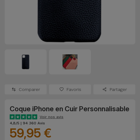
Watch
Apple Watch
Adaptateurs
Reconditionnés
Samsung
Coques et
Samsungs
Protections
Xiaomi
Reconditionnés
d'Écran
Huawei
iMacs
Batteries
Reconditionnés
Externes
Oppo
Consoles de
Chargeurs
Jeux
OnePlus
Comparer
Favoris
Partager
Reconditionnées
Ecouteurs
Google
et
Coque iPhone en Cuir Personnalisable
Voir
Enceintes
tout
Voir nos avis
Dyson
4,8/5 | 94 360 Avis
59,95 €
Montres
TCL
Connectées