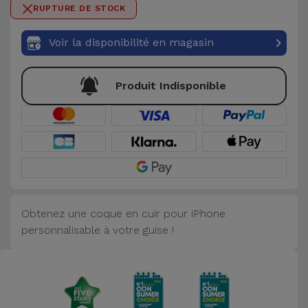
0 / 50
RUPTURE DE STOCK
Accessoires
Voir la disponibilité en magasin
Mobilité,
Auto et
Vélo
Produit Indisponible
Accessoires
d'ordinateur
Accessoires
iPad et
Tablette
Obtenez une coque en cuir pour iPhone
personnalisable à votre guise !
Kids
Voir
tout