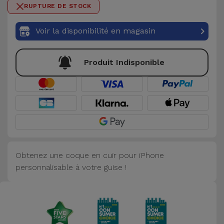
0 / 50
RUPTURE DE STOCK
Accessoires
Voir la disponibilité en magasin
Mobilité,
Auto et
Vélo
Produit Indisponible
Accessoires
d'ordinateur
Accessoires
iPad et
Tablette
Obtenez une coque en cuir pour iPhone
personnalisable à votre guise !
Kids
Voir
tout