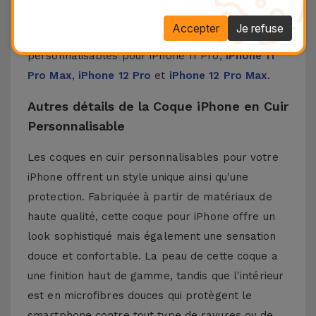
une touche moderne à votre iPhone.
Accepter
Je refuse
Découvrez chez iServices nos coques
personnalisables pour
iPhone 11 Pro
,
iPhone 11
Pro Max
,
iPhone 12 Pro
et
iPhone 12 Pro Max
.
Autres détails de la Coque iPhone en Cuir
Personnalisable
Les coques en cuir personnalisables pour votre
iPhone offrent un style unique ainsi qu'une
protection. Fabriquée à partir de matériaux de
haute qualité, cette coque pour iPhone offre un
look sophistiqué mais également une sensation
douce et confortable. La peau de cette coque a
une finition haut de gamme, tandis que l'intérieur
est en microfibres douces qui protègent le
smartphone contre tout type de rayures ou de