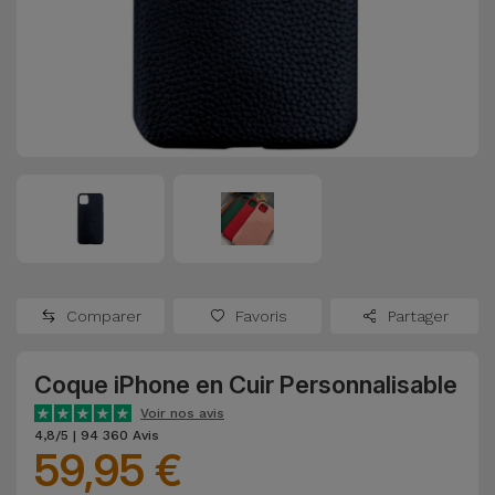
Watch
Apple Watch
Adaptateurs
Reconditionnés
Samsung
Coques et
Samsungs
Protections
Xiaomi
Reconditionnés
d'Écran
Huawei
iMacs
Batteries
Reconditionnés
Externes
Oppo
Consoles de
Chargeurs
Jeux
OnePlus
Comparer
Favoris
Partager
Reconditionnées
Ecouteurs
Google
et
Coque iPhone en Cuir Personnalisable
Voir
Enceintes
tout
Voir nos avis
Dyson
4,8/5 | 94 360 Avis
59,95 €
Montres
TCL
Connectées