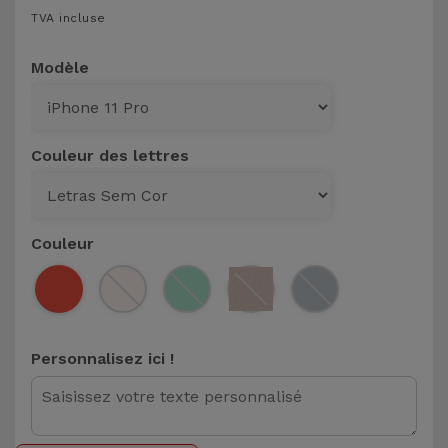
TVA incluse
et
Bracelets
Autres
Modèle
Marques
Chaînes
de
Voir
Téléphone
tout
Couleur des lettres
Gadgets
Couleur
Hygiène
et
Maison
Personnalisez ici !
Portefeuilles,
Étuis et Sacs
Traceurs et