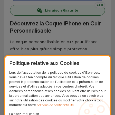
24H
Livraison Gratuite
Découvrez la Coque iPhone en Cuir
Personnalisable
La coque personnalisable en cuir pour iPhone
offre bien plus qu'une simple protection
supplémentaire pour votre smartphone. Ils
Politique relative aux Cookies
offrent une touche de style unique à votre
téléphone portable, et laissent exprimer votre
Lors de l'acceptation de la politique de cookies d'iServices,
vous devez tenir compte du fait que l'utilisation de cookies
personnalité, grâce à leurs cinq couleurs
permet la personnalisation de l'utilisation et la présentation de
élégantes et la possibilité d'incorporer un mot
services et d'offres adaptés à vos centres d'intérêt. Vos
données personnelles et les cookies peuvent être utilisés pour
jusqu'à 6 caractères. Vous pouvez également
la personnalisation des annonces. Vous pouvez en savoir plus
choisir la couleur des lettres : or, argent ou sans
sur notre utilisation des cookies ou modifier votre choix à tout
moment sur notre
.
politique de confidentialité
couleur. Si vous préférez, vous pouvez
simplement laisser vos initiales, donnant ainsi
Laissez-moi choisir