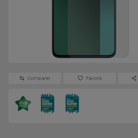
Watch
Apple Watch
Adaptateurs
Reconditionnés
Samsung
Coques et
Samsungs
Protections
Xiaomi
Reconditionnés
d'Écran
Huawei
iMacs
Batteries
Reconditionnés
Externes
Oppo
Consoles de
Comparer
Favoris
Chargeurs
Jeux
OnePlus
Reconditionnées
Ecouteurs
Google
et
Voir
Enceintes
tout
Dyson
Montres
TCL
Connectées