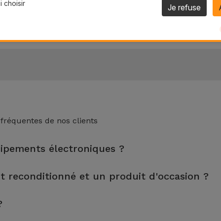
 choisir
Je refuse
 fréquentes de nos clients
uipements électroniques ?
nspection, le nettoyage, sans oublier la réparation de tout compo
it reconditionné et un produit d'occasion ?
s tests rigoureux de qualité et de performance avant d'être mis 
tés et préparés par des techniciens spécialisés pour garantir leu
?
lus grande fiabilité, une garantie de 3 ans et un excellent rappor
pas utilisé. Il peut avoir été exposé en magasin ou provenir de 