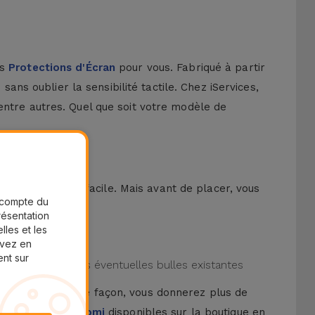
rs
Protections d'Écran
pour vous. Fabriqué à partir
sans oublier la sensibilité tactile. Chez iServices,
entre autres. Quel que soit votre modèle de
ssus encore plus facile. Mais avant de placer, vous
r compte du
présentation
lles et les
uvez en
ent sur
lm et éliminer les éventuelles bulles existantes
ication. De cette façon, vous donnerez plus de
 les
Couques Xiaomi
disponibles sur la boutique en