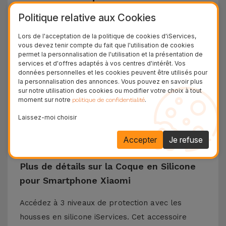
sur iServices
Politique relative aux Cookies
Les coques Xiaomi d'iServices ont une conception
Lors de l'acceptation de la politique de cookies d'iServices,
et une protection dans le but de résister à toutes
vous devez tenir compte du fait que l'utilisation de cookies
permet la personnalisation de l'utilisation et la présentation de
les chutes qui peuvent survenir au quotidien. Le
services et d'offres adaptés à vos centres d'intérêt. Vos
données personnelles et les cookies peuvent être utilisés pour
matériau en silicone liquide garantit que le
la personnalisation des annonces. Vous pouvez en savoir plus
téléphone ne glisse pas de votre main et est
sur notre utilisation des cookies ou modifier votre choix à tout
moment sur notre
.
politique de confidentialité
antidérapant sur les surfaces horizontales. Cette
coque en silicone est compatible avec des
Laissez-moi choisir
modèles tels que Xiaomi 13, Xiaomi 14, Redmi 13,
Accepter
Je refuse
Poco X3, entre autres.
Plus de détails sur la Coque en Silicone
pour Smartphone Xiaomi
Accédez à 3 niveaux de protection avec les
housses en silicone iServices. Cet accessoire