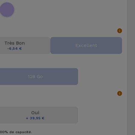
Très Bon
Excellent
-6,54 €
128 Go
Oui
+ 39,95 €
100% de capacité.