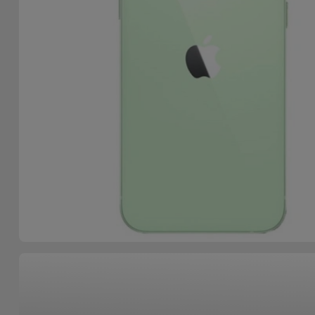
Accessoires
Mobilité,
Auto et
Vélo
Accessoires
d'ordinateur
Accessoires
iPad et
Tablette
Kids
Voir
tout