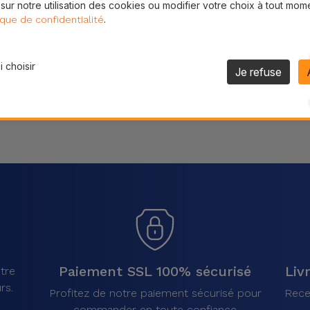
 sur notre utilisation des cookies ou modifier votre choix à tout mom
Partager
.
ique de confidentialité
 choisir
Je refuse
Paiement SSL 100% sécurisé
Liv
tre
rs.
Profitez de notre paiement sécurisé pour
Rece
commander en toute confiance