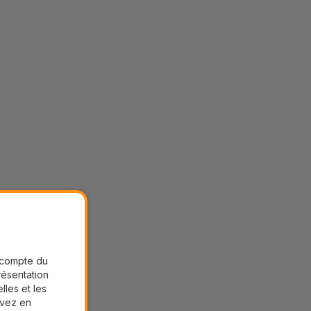
r compte du
présentation
lles et les
uvez en