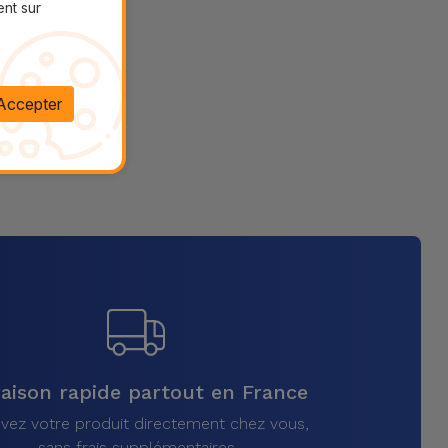
ent sur
Accepter
raison rapide partout en France
vez votre produit directement chez vous,
sans frais supplémentaires