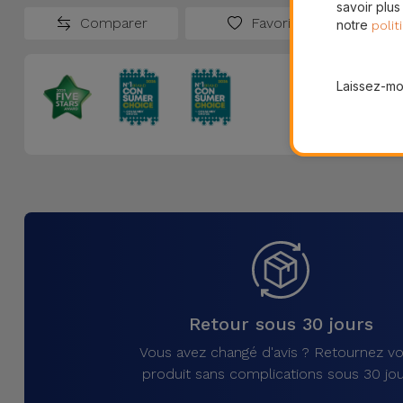
savoir plus
Comparer
Favoris
notre
polit
Laissez-moi
Retour sous 30 jours
Vous avez changé d'avis ? Retournez vo
produit sans complications sous 30 jou