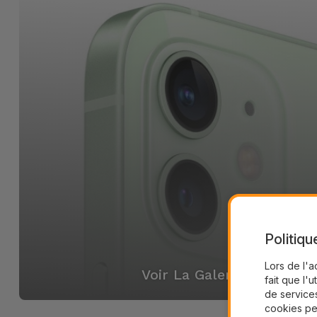
Politiqu
Lors de l'a
Voir La Galerie
fait que l'u
de services
cookies pe