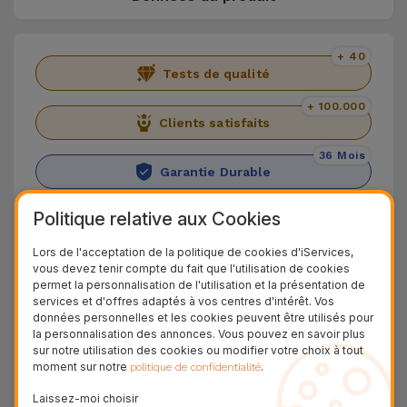
+ 40
Tests de qualité
+ 100.000
Clients satisfaits
36 Mois
Garantie Durable
24H
Politique relative aux Cookies
Livraison Gratuite
Lors de l'acceptation de la politique de cookies d'iServices,
Découvrez l'iPhone 12
vous devez tenir compte du fait que l'utilisation de cookies
permet la personnalisation de l'utilisation et la présentation de
services et d'offres adaptés à vos centres d'intérêt. Vos
L'
iPhone 12
, principal smartphone d'Apple dans
données personnelles et les cookies peuvent être utilisés pour
la gamme 2020, marque le retour de la marque à
la personnalisation des annonces. Vous pouvez en savoir plus
sur notre utilisation des cookies ou modifier votre choix à tout
son design droit, qu'elle avait abandonné depuis
moment sur notre
.
politique de confidentialité
l'
iPhone SE
. En ce qui concerne les différences
Laissez-moi choisir