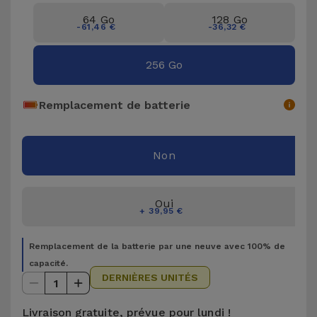
Accessoires
64 Go
128 Go
-61,46 €
-36,32 €
Mobilité,
256 Go
Auto et
Vélo
Remplacement de batterie
Accessoires
d'ordinateur
Non
Accessoires
iPad et
Oui
+ 39,95 €
Tablette
Remplacement de la batterie par une neuve avec 100% de
Kids
capacité.
DERNIÈRES UNITÉS
1
Voir
tout
Livraison gratuite, prévue pour lundi !