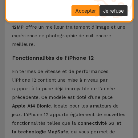
avec l'
iPhone 11
, il dispose d'un
écran OLED de
6,1 pouces
, offrant une expérience de visionnage
Accepter
Je refuse
de contenu haut de gamme. Le
double capteur
12MP
offre un meilleur traitement d'image et une
expérience de photographie de nuit encore
meilleure.
Fonctionnalités de l'iPhone 12
En termes de vitesse et de performances,
l'iPhone 12 contient une mise à niveau par
rapport à la puce déjà incroyable de l'année
précédente. Ce modèle est doté d'une puce
Apple A14 Bionic
, idéale pour les amateurs de
jeux. L'iPhone 12 apporte également de nouvelles
fonctionnalités telles que la
connectivité 5G et
la technologie MagSafe
, qui vous permet de