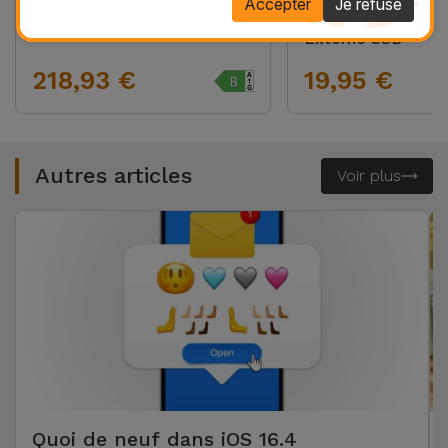
Accepter
Je refuse
Samsung Galaxy A17
Boîtier pour Disqu
Externe SSD
218,93 €
19,95 €
Autres articles
Voir plus
Quoi de neuf dans iOS 16.4