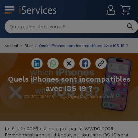
MENU
Réparation
Multimarque
Accueil
Blog
Quels iPhones sont incompatibles avec iOS 19 ?
Différentes
Reconditionnés
Causes de
Pannes
iPhone
Produits
Reconditionnés
Quels iPhones sont incompatibles
iPhone
avec iOS 19 ?
DJI
Magasins
MacBooks
Drones
iPad
07/05/2025 16:48 - Tiago Miguel Magalhães de Abreu
Reconditionnés
Promotions
Nouveautés
Macbook
iPads
/ iMac
Reconditionnés
Le 9 juin 2025 est marqué par la WWDC 2025,
Reprises
Câbles
l'événement annuel d'Apple, où tout sur iOS 19 sera