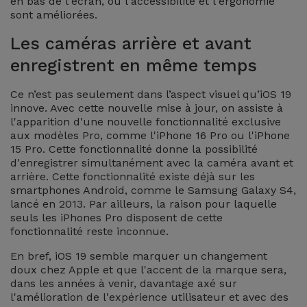
en bas de l'écran, où l'accessibilité et l'ergonomie
Accessoires
sont améliorées.
Les caméras arrière et avant
Mobilité,
enregistrent en même temps
Auto et
Vélo
Ce n’est pas seulement dans l’aspect visuel qu’iOS 19
innove. Avec cette nouvelle mise à jour, on assiste à
Accessoires
l'apparition d'une nouvelle fonctionnalité exclusive
aux modèles Pro, comme l'iPhone 16 Pro ou l'iPhone
d'ordinateur
15 Pro. Cette fonctionnalité donne la possibilité
d'enregistrer simultanément avec la caméra avant et
Accessoires
arrière.
Cette fonctionnalité existe déjà sur les
smartphones Android, comme le Samsung Galaxy S4,
iPad et
lancé en 2013. Par ailleurs, la raison pour laquelle
Tablette
seuls les iPhones Pro disposent de cette
fonctionnalité reste inconnue.
Kids
En bref, iOS 19 semble marquer un changement
doux chez Apple et que l'accent de la marque sera,
Voir
dans les années à venir, davantage axé sur
l'amélioration de l'expérience utilisateur et avec des
tout