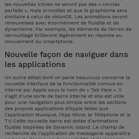
les nouvelles icônes ne seront pas des « cercles
et
parfaits », mais arrondies et que le graphisme sera
Bracelets
Autres
similaire à celui de visionOS.
Les animations seront
renouvelées avec énormément de fluidité et de
Marques
dynamisme. Par exemple, les éléments de l’écran de
Chaînes
verrouillage brilleront légèrement en réponse au
de
Voir
mouvement du smartphone.
Téléphone
tout
Nouvelle façon de naviguer dans
les applications
Gadgets
Un autre détail dont on parle beaucoup concerne la
Hygiène
nouvelle interface de la fonctionnalité connue en
et
interne par Apple sous le nom de « Tab View ». Il
Maison
s'agit d'une sorte de barre interne et elle est utile
pour une navigation plus simple entre les sections
des propres applications d'Apple telles que
Portefeuilles,
l'application Musique, l'App Store, le Téléphone et la
Étuis et Sacs
TV. Cette nouvelle barre est dotée d'animations
fluides inspirées de Dynamic Island. Le champ de
recherche de l'application de messagerie apparaîtra
Traceurs et