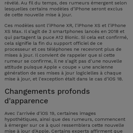
Watch
révélé. Au fil du temps, des rumeurs émergent selon
Apple Watch
Adaptateurs
lesquelles certains modèles d’iPhone seront exclus
Reconditionnés
de cette nouvelle mise à jour.
Samsung
Coques et
Ces modèles sont l'iPhone XR, l'iPhone XS et l'iPhone
Samsungs
XS Max. Il s'agit de 3 smartphones lancés en 2018 et
Protections
Xiaomi
Reconditionnés
qui partagent la puce A12 Bionic. Si cela est confirmé,
d'Écran
cela signifie la fin du support officiel de ce
processeur et ces téléphones ne recevront plus de
Huawei
iMacs
mises à jour. Il convient de rappeler que si cette
Batteries
Reconditionnés
rumeur se confirme, il ne s'agit pas d'une nouvelle
Externes
Oppo
attitude puisque Apple « coupe » une ancienne
génération de ses mises à jour logicielles à chaque
Consoles de
Chargeurs
mise à jour, et l'exception était dans le cas d'iOS 18.
Jeux
OnePlus
Reconditionnées
Changements profonds
Ecouteurs
Google
d'apparence
et
Voir
Enceintes
tout
Avec l'arrivée d'iOS 19, certaines images
Dyson
hypothétiques, ainsi que des rumeurs, commencent
à émerger sur ce à quoi ressemblera cette nouvelle
Montres
mise à jour d'Apple. Certains experts affirment que
TCL
Connectées