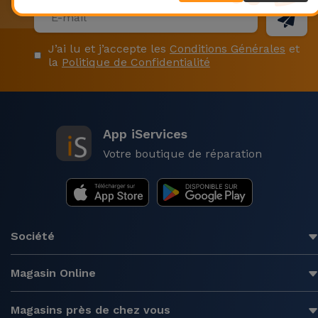
Accessoires
J’ai lu et j’accepte les
Conditions Générales
et
Mobilité,
la
Politique de Confidentialité
Auto et
Vélo
Accessoires
App iServices
d'ordinateur
Votre boutique de réparation
Accessoires
iPad et
Tablette
Société
Kids
Magasin Online
Voir
Magasins près de chez vous
tout