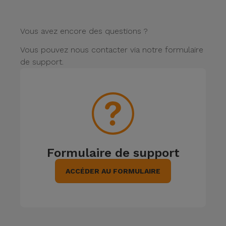
Watch
Apple Watch
Adaptateurs
Reconditionnés
Samsung
Vous avez encore des questions ?
Coques et
Samsungs
Vous pouvez nous contacter via notre formulaire
Protections
Xiaomi
Reconditionnés
de support.
d'Écran
Huawei
iMacs
Batteries
Reconditionnés
Externes
Oppo
Consoles de
Chargeurs
Jeux
OnePlus
Reconditionnées
Formulaire de support
Ecouteurs
Google
ACCÉDER AU FORMULAIRE
et
Voir
Enceintes
tout
Dyson
Montres
TCL
Connectées