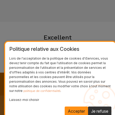
et
Bracelets
Autres
Marques
Chaînes
de
Voir
Excellent
Téléphone
tout
★
★
★
★
★
Politique relative aux Cookies
Gadgets
Basé sur 94261 avis
Lors de l'acceptation de la politique de cookies d'iServices, vous
★
Trustpilot
devez tenir compte du fait que l'utilisation de cookies permet la
Hygiène
personnalisation de l'utilisation et la présentation de services et
d'offres adaptés à vos centres d'intérêt. Vos données
et
personnelles et les cookies peuvent être utilisés pour la
Maison
personnalisation des annonces. Vous pouvez en savoir plus sur
Recevez nos nouveautés, nos
notre utilisation des cookies ou modifier votre choix à tout moment
campagnes et nos offres exclusives.
sur notre
.
politique de confidentialité
Portefeuilles,
Étuis et Sacs
Laissez-moi choisir
Abonnez-vous à notre newsletter et restez
informé
Accepter
Je refuse
Traceurs et