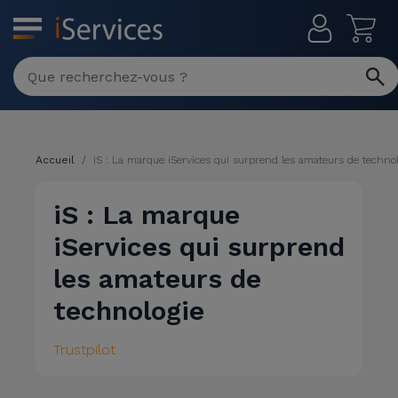
MENU
Réparation
Multimarque
Différentes
Reconditionnés
Causes de
Accueil
iS : La marque iServices qui surprend les amateurs de technol
Pannes
iPhone
Produits
iS : La marque
Reconditionnés
iPhone
iServices qui surprend
DJI
Magasins
MacBooks
les amateurs de
Drones
iPad
Reconditionnés
technologie
Promotions
Nouveautés
Macbook
iPads
Trustpilot
/ iMac
Reconditionnés
Reprises
Câbles