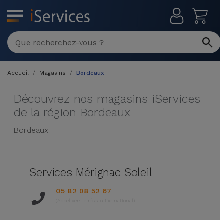
MENU
Réparation
Multimarque
Accueil
Magasins
Bordeaux
Différentes
Reconditionnés
Causes de
Découvrez nos magasins iServices
Pannes
iPhone
de la région Bordeaux
Produits
Reconditionnés
iPhone
Bordeaux
DJI
Magasins
MacBooks
Drones
iPad
Reconditionnés
iServices Mérignac Soleil
Promotions
Nouveautés
Macbook
iPads
05 82 08 52 67
/ iMac
Reconditionnés
(Appel vers le réseau fixe national)
Reprises
Câbles