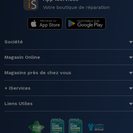
Accessoires
Votre boutique de réparation
Mobilité,
Auto et
Vélo
Société
Accessoires
Magasin Online
d'ordinateur
Magasins près de chez vous
Accessoires
iPad et
+ iServices
Tablette
Liens Utiles
Kids
Voir
tout