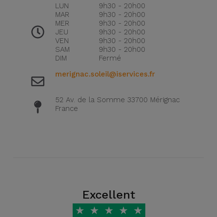
Watch
Apple Watch
LUN
9h30 - 20h00
Adaptateurs
MAR
9h30 - 20h00
Reconditionnés
MER
9h30 - 20h00
Samsung
JEU
9h30 - 20h00
Coques et
VEN
9h30 - 20h00
Samsungs
SAM
9h30 - 20h00
Protections
Xiaomi
Reconditionnés
DIM
Fermé
d'Écran
merignac.soleil@iservices.fr
Huawei
iMacs
Batteries
Reconditionnés
52 Av. de la Somme 33700 Mérignac
Externes
Oppo
France
Consoles de
Chargeurs
Jeux
OnePlus
Reconditionnées
Ecouteurs
Google
et
Voir
Enceintes
tout
Dyson
Excellent
Montres
★
★
★
★
★
TCL
Connectées