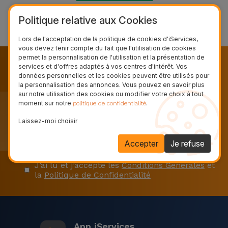
Basé sur 94174 avis
et
Politique relative aux Cookies
★
Trustpilot
Bracelets
Autres
Marques
Lors de l'acceptation de la politique de cookies d'iServices,
vous devez tenir compte du fait que l'utilisation de cookies
Chaînes
permet la personnalisation de l'utilisation et la présentation de
de
Voir
services et d'offres adaptés à vos centres d'intérêt. Vos
Recevez nos nouveautés, nos
Téléphone
données personnelles et les cookies peuvent être utilisés pour
tout
campagnes et nos offres exclusives.
la personnalisation des annonces. Vous pouvez en savoir plus
sur notre utilisation des cookies ou modifier votre choix à tout
Abonnez-vous à notre newsletter et restez
Gadgets
moment sur notre
.
politique de confidentialité
informé
Laissez-moi choisir
Hygiène
Accepter
Je refuse
et
Maison
J’ai lu et j’accepte les
Conditions Générales
et
la
Politique de Confidentialité
Portefeuilles,
Étuis et Sacs
Traceurs et
App iServices