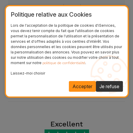
Accessoires
LUN
9h30 - 19h30
MAR
9h30 - 19h30
Politique relative aux Cookies
MER
9h30 - 19h30
Mobilité,
JEU
9h30 - 19h30
Lors de l'acceptation de la politique de cookies d'iServices,
VEN
9h30 - 19h30
Auto et
vous devez tenir compte du fait que l'utilisation de cookies
SAM
9h30 - 19h30
Vélo
permet la personnalisation de l'utilisation et la présentation de
DIM
9h30 - 19h30
services et d'offres adaptés à vos centres d'intérêt. Vos
données personnelles et les cookies peuvent être utilisés pour
avant.cap@iservices.fr
Accessoires
la personnalisation des annonces. Vous pouvez en savoir plus
sur notre utilisation des cookies ou modifier votre choix à tout
d'ordinateur
moment sur notre
.
politique de confidentialité
Av. du Plan de Campagne - Centre
commercial Avant Cap 13480 Marseille
Laissez-moi choisir
France
Accessoires
iPad et
Accepter
Je refuse
Tablette
Kids
Voir
Excellent
tout