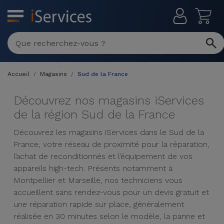
MENU
Réparation
Multimarque
Accueil
Magasins
Sud de la France
Différentes
Reconditionnés
Causes de
Découvrez nos magasins iServices
Pannes
iPhone
de la région Sud de la France
Produits
Reconditionnés
iPhone
Découvrez les magasins iServices dans le Sud de la
DJI
France, votre réseau de proximité pour la réparation,
Magasins
MacBooks
Drones
l’achat de reconditionnés et l’équipement de vos
iPad
Reconditionnés
appareils high-tech. Présents notamment à
Promotions
Montpellier et Marseille, nos techniciens vous
Nouveautés
Macbook
iPads
accueillent sans rendez-vous pour un devis gratuit et
/ iMac
Reconditionnés
une réparation rapide sur place, généralement
Reprises
Câbles
réalisée en 30 minutes selon le modèle, la panne et