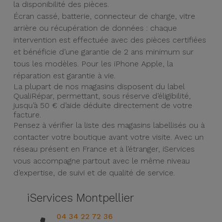
Watch
la disponibilité des pièces.
Apple Watch
Adaptateurs
Écran cassé, batterie, connecteur de charge, vitre
Reconditionnés
arrière ou récupération de données : chaque
Samsung
intervention est effectuée avec des pièces certifiées
Coques et
Samsungs
et bénéficie d’une garantie de 2 ans minimum sur
Protections
Xiaomi
Reconditionnés
tous les modèles. Pour les iPhone Apple, la
d'Écran
réparation est garantie à vie.
Huawei
iMacs
La plupart de nos magasins disposent du label
Batteries
QualiRépar, permettant, sous réserve d’éligibilité,
Reconditionnés
Externes
jusqu’à 50 € d’aide déduite directement de votre
Oppo
facture.
Consoles de
Pensez à vérifier la liste des magasins labellisés ou à
Chargeurs
Jeux
contacter votre boutique avant votre visite. Avec un
OnePlus
Reconditionnées
réseau présent en France et à l’étranger, iServices
Ecouteurs
vous accompagne partout avec le même niveau
Google
et
d’expertise, de suivi et de qualité de service.
Voir
Enceintes
tout
Dyson
iServices Montpellier
Montres
04 34 22 72 36
TCL
Connectées