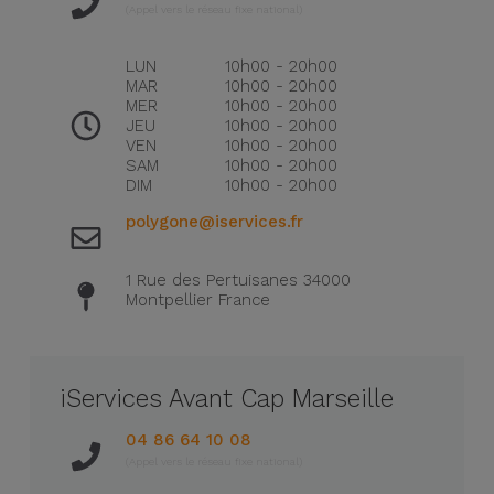
(Appel vers le réseau fixe national)
et
Bracelets
Autres
LUN
10h00 - 20h00
Marques
MAR
10h00 - 20h00
MER
10h00 - 20h00
Chaînes
JEU
10h00 - 20h00
de
Voir
VEN
10h00 - 20h00
Téléphone
SAM
10h00 - 20h00
tout
DIM
10h00 - 20h00
polygone@iservices.fr
Gadgets
1 Rue des Pertuisanes 34000
Hygiène
Montpellier France
et
Maison
iServices Avant Cap Marseille
Portefeuilles,
Étuis et Sacs
04 86 64 10 08
(Appel vers le réseau fixe national)
Traceurs et