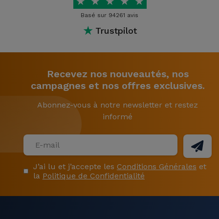
★
★
★
★
★
Basé sur 94261 avis
★
Trustpilot
Recevez nos nouveautés, nos
campagnes et nos offres exclusives.
Abonnez-vous à notre newsletter et restez
informé
J’ai lu et j’accepte les
Conditions Générales
et
la
Politique de Confidentialité