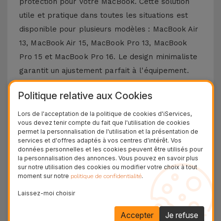
protection pour votre MacBook. Cette solution
utile et pratique dans toutes les situations est
disponible pour plusieurs modèles : MacBook Air
13, MacBook Air 15, MacBook Pro 13, MacBook
Pro 15 et MacBook Pro 16. Le design minimaliste
garantit un ajustement parfait à l'équipement.
Léger et élégant, vous pouvez emporter votre
Politique relative aux Cookies
ordinateur partout. Quant à son matériau de
construction, il est durable et résistant à l'eau,
Lors de l'acceptation de la politique de cookies d'iServices,
vous devez tenir compte du fait que l'utilisation de cookies
offrant une protection contre les rayures, les
permet la personnalisation de l'utilisation et la présentation de
chutes ou les chocs.
services et d'offres adaptés à vos centres d'intérêt. Vos
données personnelles et les cookies peuvent être utilisés pour
Lorsque vous choisissez la sacoche en cuir
la personnalisation des annonces. Vous pouvez en savoir plus
iServices pour Macbook, vous choisissez un
sur notre utilisation des cookies ou modifier votre choix à tout
moment sur notre
.
politique de confidentialité
produit qui non seulement vous protège contre
Laissez-moi choisir
les rayures, la poussière ou les chocs, mais
ajoute également une touche de style à votre
Accepter
Je refuse