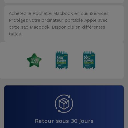
Accessoires
Achetez le Pochette Macbook en cuir iServices.
Protégez votre ordinateur portable Apple avec
Mobilité,
cette sac Macbook. Disponible en différentes
Auto et
tailles.
Vélo
Accessoires
d'ordinateur
Accessoires
iPad et
Tablette
Kids
Voir
Retour sous 30 jours
tout