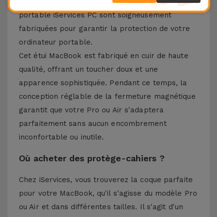
quotidien. Les pochettes pour ordinateur
portable iServices PC sont soigneusement
fabriquées pour garantir la protection de votre
ordinateur portable.
Cet étui MacBook est fabriqué en cuir de haute
qualité, offrant un toucher doux et une
apparence sophistiquée. Pendant ce temps, la
conception réglable de la fermeture magnétique
garantit que votre Pro ou Air s'adaptera
parfaitement sans aucun encombrement
inconfortable ou inutile.
Où acheter des protège-cahiers ?
Chez iServices, vous trouverez la coque parfaite
pour votre MacBook, qu'il s'agisse du modèle Pro
ou Air et dans différentes tailles. Il s'agit d'un