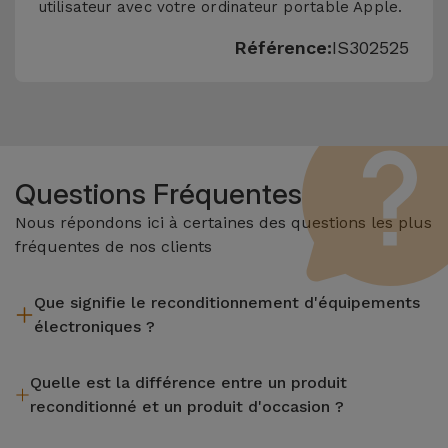
utilisateur avec votre ordinateur portable Apple.
Référence:
IS302525
Questions Fréquentes
Nous répondons ici à certaines des questions les plus
fréquentes de nos clients
Que signifie le reconditionnement d'équipements
électroniques ?
Le reconditionnement implique plusieurs étapes telles que
Quelle est la différence entre un produit
l'inspection, le nettoyage, sans oublier la réparation de tout
reconditionné et un produit d'occasion ?
composant défectueux. Il convient de rappeler que tous les
équipements reconditionnés par Services passent par
Les produits reconditionnés iServices sont soigneusement