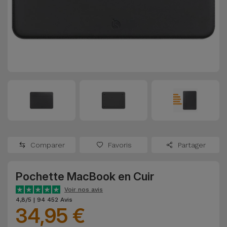
Watch
Apple Watch
Adaptateurs
Reconditionnés
Samsung
Coques et
Samsungs
Protections
Xiaomi
Reconditionnés
d'Écran
Huawei
iMacs
Batteries
Reconditionnés
Externes
Oppo
Consoles de
Chargeurs
Jeux
OnePlus
Comparer
Favoris
Partager
Reconditionnées
Ecouteurs
Google
et
Pochette MacBook en Cuir
Voir
Enceintes
tout
Voir nos avis
Dyson
4,8/5 | 94 452 Avis
34,95 €
Montres
TCL
Connectées