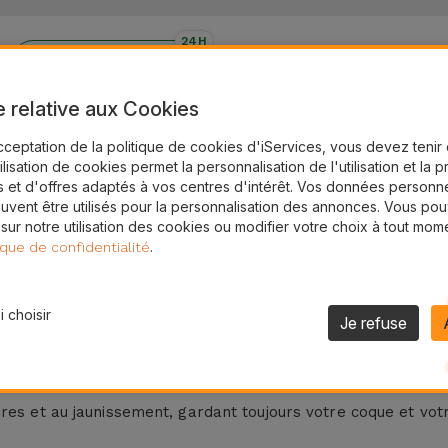
24H
Livraison Gratuite
e relative aux Cookies
sparent Magsafe
cceptation de la politique de cookies d'iServices, vous devez teni
ne protection de qualité sans compromettre l'utilisation de
tilisation de cookies permet la personnalisation de l'utilisation et la 
é et résistance aux rayures, aux chocs et aux chutes accident
 et d'offres adaptés à vos centres d'intérêt. Vos données personne
uvent être utilisés pour la personnalisation des annonces. Vous po
ouleur et le design élégant et sophistiqué de votre Google P
 sur notre utilisation des cookies ou modifier votre choix à tout mom
qui n'ont pas de temps à perdre à recharger. Les aimants s
.
ique de confidentialité
pouvez le constater, cette coque transparente vous facilite 
e cette coque avec MagSafe est compatible avec le modèle G
 choisir
Je refuse
transparent ?
res et au jaunissement, gardant toujours votre coque et vo