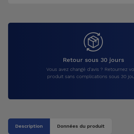
Accessoires
Mobilité,
Auto et
Vélo
Accessoires
Retour sous 30 jours
d'ordinateur
Vous avez changé d'avis ? Retournez vo
Accessoires
produit sans complications sous 30 jou
iPad et
Tablette
Kids
Voir
Description
Données du produit
tout