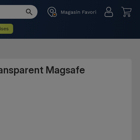
Magasin Favori
ises
ransparent Magsafe