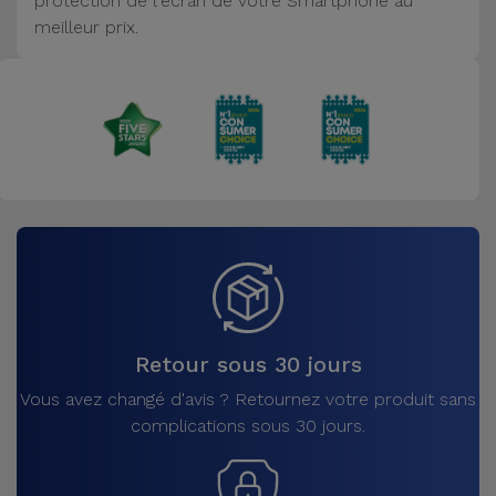
protection de l'écran de votre Smartphone au
Accessoires
meilleur prix.
Mobilité,
Auto et
Vélo
Accessoires
d'ordinateur
Accessoires
iPad et
Tablette
Retour sous 30 jours
Kids
Vous avez changé d'avis ? Retournez votre produit sans
complications sous 30 jours.
Voir
tout