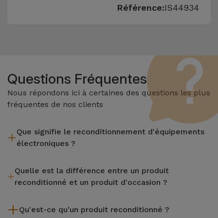
Référence:
IS44934
Questions Fréquentes
Nous répondons ici à certaines des questions les plus
fréquentes de nos clients
Que signifie le reconditionnement d'équipements
électroniques ?
Le reconditionnement implique plusieurs étapes telles que
Quelle est la différence entre un produit
l'inspection, le nettoyage, sans oublier la réparation de tout
reconditionné et un produit d'occasion ?
composant défectueux. Il convient de rappeler que tous les
équipements reconditionnés par Services passent par
Les produits reconditionnés iServices sont soigneusement
plusieurs tests rigoureux de qualité et de performance avant
Qu'est-ce qu'un produit reconditionné ?
testés et préparés par des techniciens spécialisés pour
d'être mis en vente.