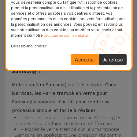
vous devez tenir compte du fait que l'utilisation de cookies
téléphone portable ainsi que la meilleure
permet la personnalisation de l'utilisation et la présentation de
services et d'offres adaptés à vos centres d'intérêt. Vos
expérience pour regarder votre contenu préféré.
données personnelles et les cookies peuvent être utilisés pour
Ce Verre Trempé est compatible avec plusieurs
la personnalisation des annonces. Vous pouvez en savoir plus
sur notre utilisation des cookies ou modifier votre choix à tout
modèles comme le Samsung A53, mais aussi
moment sur notre
.
politique de confidentialité
avec les plus récents comme le
Samsung S23
, le
Laissez-moi choisir
Samsung S24 ou encore le Samsung S25.
Accepter
Je refuse
Comment installer un Verre Trempé
Samsung ?
Mettre un film Samsung est très simple. Chez
iServices, les verre trempé en verre pour
Samsung disposent d'un kit pour rendre ce
processus simple et facile à réaliser.
- Assurez-vous que votre écran Samsung est
propre. Pour ce faire, utilisez un chiffon sec.
- Placez le verre trempé sur le smartphone
Samsung en appliquant une pression du centre