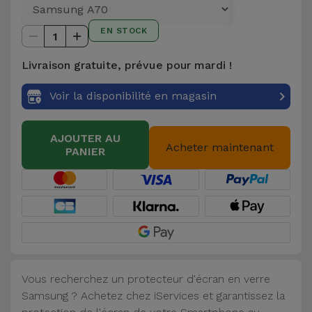
et
Bracelets
EN STOCK
Autres
1
Marques
Livraison gratuite, prévue pour mardi !
Chaînes
de
Voir
Voir la disponibilité en magasin
Téléphone
tout
AJOUTER AU
Gadgets
Acheter maintenant
PANIER
Hygiène
et
Maison
Portefeuilles,
Étuis et Sacs
Vous recherchez un protecteur d'écran en verre
Samsung ? Achetez chez iServices et garantissez la
Traceurs et