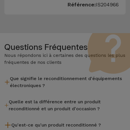
Référence:
IS204966
Questions Fréquentes
Nous répondons ici à certaines des questions les plus
fréquentes de nos clients
Que signifie le reconditionnement d'équipements
électroniques ?
Le reconditionnement implique plusieurs étapes telles que
Quelle est la différence entre un produit
l'inspection, le nettoyage, sans oublier la réparation de tout
reconditionné et un produit d'occasion ?
composant défectueux. Il convient de rappeler que tous les
équipements reconditionnés par Services passent par
Les produits reconditionnés iServices sont soigneusement
plusieurs tests rigoureux de qualité et de performance avant
Qu'est-ce qu'un produit reconditionné ?
testés et préparés par des techniciens spécialisés pour
d'être mis en vente.