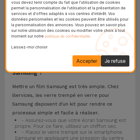
vous devez tenir compte du fait que l'utilisation de cookies
téléphone portable ainsi que la meilleure
permet la personnalisation de l'utilisation et la présentation de
services et d'offres adaptés à vos centres d'intérêt. Vos
expérience pour regarder votre contenu préféré.
données personnelles et les cookies peuvent être utilisés pour
Ce Verre Trempé est compatible avec plusieurs
la personnalisation des annonces. Vous pouvez en savoir plus
sur notre utilisation des cookies ou modifier votre choix à tout
modèles comme le Samsung A53, mais aussi
moment sur notre
.
politique de confidentialité
avec les plus récents comme le
Samsung S23
, le
Laissez-moi choisir
Samsung S24 ou encore le Samsung S25.
Accepter
Je refuse
Comment installer un Verre Trempé
Samsung ?
Mettre un film Samsung est très simple. Chez
iServices, les verre trempé en verre pour
Samsung disposent d'un kit pour rendre ce
processus simple et facile à réaliser.
- Assurez-vous que votre écran Samsung est
propre. Pour ce faire, utilisez un chiffon sec.
- Placez le verre trempé sur le smartphone
Samsung en appliquant une pression du centre