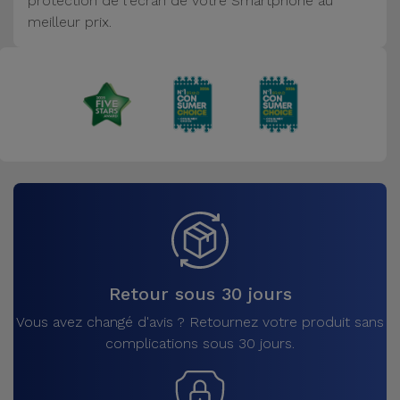
protection de l'écran de votre Smartphone au
Accessoires
meilleur prix.
Mobilité,
Auto et
Vélo
Accessoires
d'ordinateur
Accessoires
iPad et
Tablette
Retour sous 30 jours
Kids
Vous avez changé d'avis ? Retournez votre produit sans
complications sous 30 jours.
Voir
tout