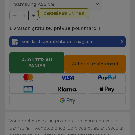
et
DERNIÈRES UNITÉS
Bracelets
Autres
1
Marques
Livraison gratuite, prévue pour mardi !
Chaînes
de
Voir
Voir la disponibilité en magasin
Téléphone
tout
AJOUTER AU
Gadgets
Acheter maintenant
PANIER
Hygiène
et
Maison
Portefeuilles,
Étuis et Sacs
Vous recherchez un protecteur d'écran en verre
Samsung ? Achetez chez iServices et garantissez la
Traceurs et