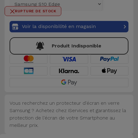
et
RUPTURE DE STOCK
Bracelets
Autres
Marques
Voir la disponibilité en magasin
Chaînes
de
Voir
Produit Indisponible
Téléphone
tout
Gadgets
Hygiène
et
Maison
Vous recherchez un protecteur d'écran en verre
Samsung ? Achetez chez iServices et garantissez la
Portefeuilles,
protection de l'écran de votre Smartphone au
Étuis et Sacs
meilleur prix.
Traceurs et