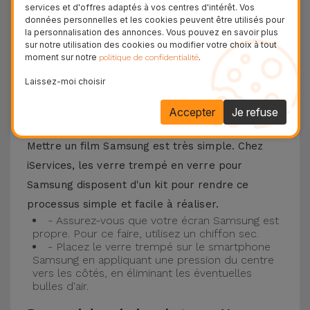
Ce Verre Trempé est compatible avec plusieurs
services et d'offres adaptés à vos centres d'intérêt. Vos
données personnelles et les cookies peuvent être utilisés pour
modèles comme le Samsung A53, mais aussi
la personnalisation des annonces. Vous pouvez en savoir plus
sur notre utilisation des cookies ou modifier votre choix à tout
avec les plus récents comme le
Samsung S23
, le
moment sur notre
.
politique de confidentialité
Samsung S24 ou encore le Samsung S25.
Laissez-moi choisir
Comment installer un Verre Trempé
Accepter
Je refuse
Samsung ?
Mettre un film Samsung est très simple. Chez
iServices, les verre trempé en verre pour
Samsung disposent d'un kit pour rendre ce
processus simple et facile à réaliser.
- Assurez-vous que votre écran Samsung est
propre. Pour ce faire, utilisez un chiffon sec.
- Placez le verre trempé sur le smartphone
Samsung en appliquant une pression du centre
vers les côtés, en éliminant les éventuelles
bulles d'air.