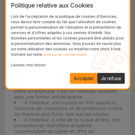
Politique relative aux Cookies
plus populaire d'Apple, l'
iPhone 16
et
iPhone 17
.
Lors de l'acceptation de la politique de cookies d'iServices,
Protection à 3 couches avec coques en
vous devez tenir compte du fait que l'utilisation de cookies
permet la personnalisation de l'utilisation et la présentation de
silicone
services et d'offres adaptés à vos centres d'intérêt. Vos
données personnelles et les cookies peuvent être utilisés pour
Nos coques en silicone pour iPhone ont une
la personnalisation des annonces. Vous pouvez en savoir plus
sur notre utilisation des cookies ou modifier votre choix à tout
construction robuste et de qualité, avec une
moment sur notre
.
politique de confidentialité
construction à trois couches, pour éviter au
Laissez-moi choisir
maximum les accidents et les casses !
- Une première couche de silicone liquide
Accepter
Je refuse
donne de la couleur et une couverture
complète à la coque arrière et au bord latéral de
votre smartphone. C'est un matériau résistant,
avec une finition antidérapante.
- À l'intérieur, une housse en PVC assure la
structure de couverture et de protection contre
les impacts plus forts, tels que les chutes.
- À l'intérieur, à côté de la coque arrière, une
protection en microfibre empêche
l'accumulation de saleté et offre un