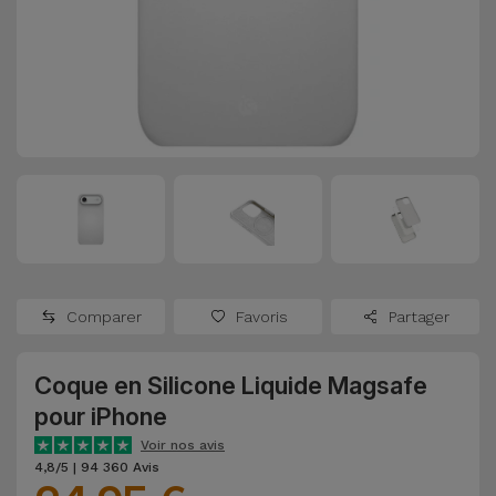
Watch
Apple Watch
Adaptateurs
Reconditionnés
Samsung
Coques et
Samsungs
Protections
Xiaomi
Reconditionnés
d'Écran
Huawei
iMacs
Batteries
Reconditionnés
Externes
Oppo
Consoles de
Chargeurs
Jeux
OnePlus
Comparer
Favoris
Partager
Reconditionnées
Ecouteurs
Google
et
Coque en Silicone Liquide Magsafe
Voir
Enceintes
pour iPhone
tout
Dyson
Voir nos avis
Montres
4,8/5 | 94 360 Avis
TCL
Connectées