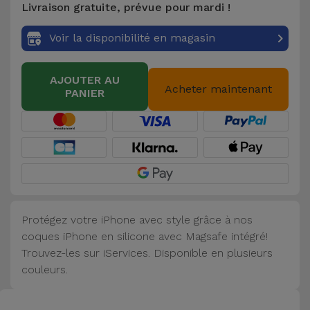
Livraison gratuite, prévue pour mardi !
Accessoires
Voir la disponibilité en magasin
Mobilité,
Auto et
AJOUTER AU
Vélo
Acheter maintenant
PANIER
Accessoires
d'ordinateur
Accessoires
iPad et
Tablette
Protégez votre iPhone avec style grâce à nos
coques iPhone en silicone avec Magsafe intégré!
Kids
Trouvez-les sur iServices. Disponible en plusieurs
couleurs.
Voir
tout