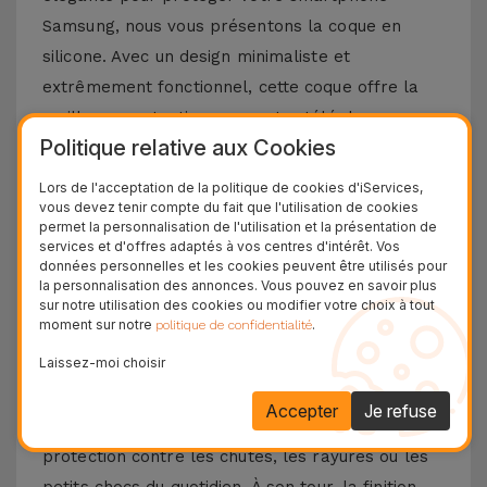
Samsung, nous vous présentons la coque en
silicone. Avec un design minimaliste et
extrêmement fonctionnel, cette coque offre la
meilleure protection pour votre téléphone
Politique relative aux Cookies
portable, combinée à un toucher doux sans
négliger le design et les fonctionnalités
Lors de l'acceptation de la politique de cookies d'iServices,
vous devez tenir compte du fait que l'utilisation de cookies
emblématiques de votre téléphone portable
permet la personnalisation de l'utilisation et la présentation de
Samsung.
services et d'offres adaptés à vos centres d'intérêt. Vos
données personnelles et les cookies peuvent être utilisés pour
Découvrez les avantages d'une coque en
la personnalisation des annonces. Vous pouvez en savoir plus
sur notre utilisation des cookies ou modifier votre choix à tout
silicone Samsung
moment sur notre
.
politique de confidentialité
Laissez-moi choisir
La coque en silicone pour Samsung se distingue
par sa légèreté et sa flexibilité. Fabriqué à partir
Accepter
Je refuse
de matériaux de haute qualité, vous aurez une
protection contre les chutes, les rayures ou les