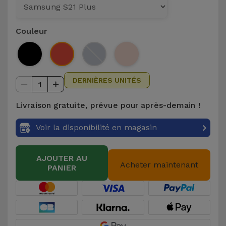
et
Bracelets
Autres
Couleur
Marques
Chaînes
de
Voir
Téléphone
tout
DERNIÈRES UNITÉS
1
Gadgets
Livraison gratuite, prévue pour après-demain !
Voir la disponibilité en magasin
Hygiène
et
Maison
AJOUTER AU
Acheter maintenant
PANIER
Portefeuilles,
Étuis et Sacs
Traceurs et