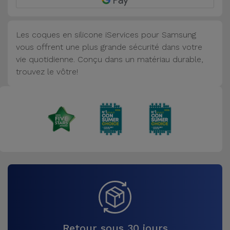
Accessoires
Les coques en silicone iServices pour Samsung
Mobilité,
vous offrent une plus grande sécurité dans votre
Auto et
vie quotidienne. Conçu dans un matériau durable,
Vélo
trouvez le vôtre!
Accessoires
d'ordinateur
Accessoires
iPad et
Tablette
Kids
Voir
tout
Retour sous 30 jours