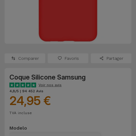
Watch
Apple Watch
Adaptateurs
Reconditionnés
Samsung
Coques et
Samsungs
Protections
Xiaomi
Reconditionnés
d'Écran
Huawei
iMacs
Batteries
Reconditionnés
Comparer
Favoris
Partager
Externes
Oppo
Consoles de
Coque Silicone Samsung
Chargeurs
Jeux
OnePlus
Voir nos avis
Reconditionnées
4,8/5 | 94 452 Avis
24,95 €
Ecouteurs
Google
et
Voir
Enceintes
TVA incluse
tout
Dyson
Modelo
Montres
TCL
Connectées