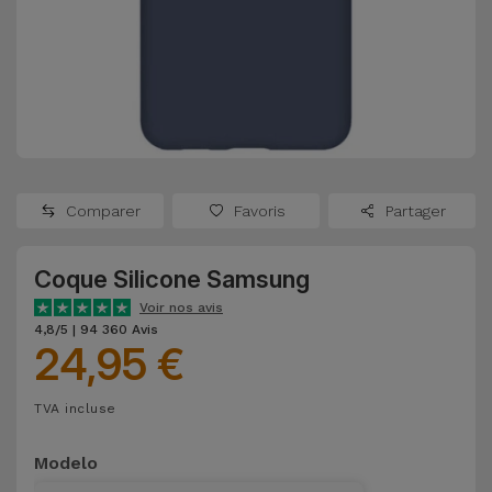
Watch
Apple Watch
Adaptateurs
Reconditionnés
Samsung
Coques et
Samsungs
Protections
Xiaomi
Reconditionnés
d'Écran
Huawei
iMacs
Batteries
Reconditionnés
Comparer
Favoris
Partager
Externes
Oppo
Consoles de
Coque Silicone Samsung
Chargeurs
Jeux
OnePlus
Voir nos avis
Reconditionnées
4,8/5 | 94 360 Avis
24,95 €
Ecouteurs
Google
et
Voir
Enceintes
TVA incluse
tout
Dyson
Modelo
Montres
TCL
Connectées