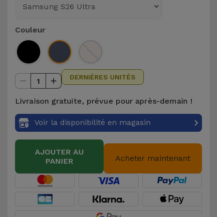
et
Bracelets
Autres
Couleur
Marques
Chaînes
de
Voir
Téléphone
tout
DERNIÈRES UNITÉS
1
Gadgets
Livraison gratuite, prévue pour après-demain !
Voir la disponibilité en magasin
Hygiène
et
Maison
AJOUTER AU
Acheter maintenant
PANIER
Portefeuilles,
Étuis et Sacs
Traceurs et