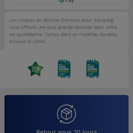
Accessoires
Les coques en silicone iServices pour Samsung
Mobilité,
vous offrent une plus grande sécurité dans votre
Auto et
vie quotidienne. Conçu dans un matériau durable,
Vélo
trouvez le vôtre!
Accessoires
d'ordinateur
Accessoires
iPad et
Tablette
Kids
Voir
tout
Retour sous 30 jours