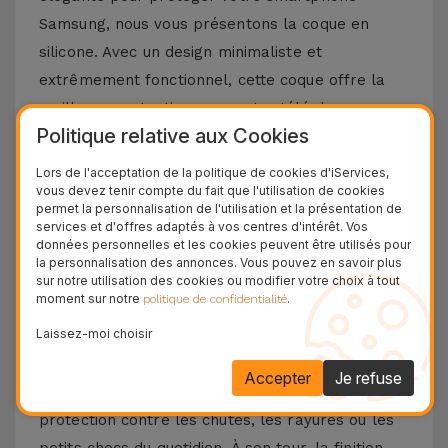
Samsung, nous vous présentons la coque en
silicone. Avec un design minimaliste et
extrêmement fonctionnel, cette coque offre la
meilleure protection pour votre téléphone
Politique relative aux Cookies
portable, combinée à un toucher doux sans
négliger le design et les fonctionnalités
Lors de l'acceptation de la politique de cookies d'iServices,
vous devez tenir compte du fait que l'utilisation de cookies
emblématiques de votre téléphone portable
permet la personnalisation de l'utilisation et la présentation de
Samsung.
services et d'offres adaptés à vos centres d'intérêt. Vos
données personnelles et les cookies peuvent être utilisés pour
Découvrez les avantages d'une coque en
la personnalisation des annonces. Vous pouvez en savoir plus
sur notre utilisation des cookies ou modifier votre choix à tout
silicone Samsung
moment sur notre
.
politique de confidentialité
Laissez-moi choisir
La coque en silicone pour Samsung se distingue
par sa légèreté et sa flexibilité. Fabriqué à partir
Accepter
Je refuse
de matériaux de haute qualité, vous aurez une
protection contre les chutes, les rayures ou les