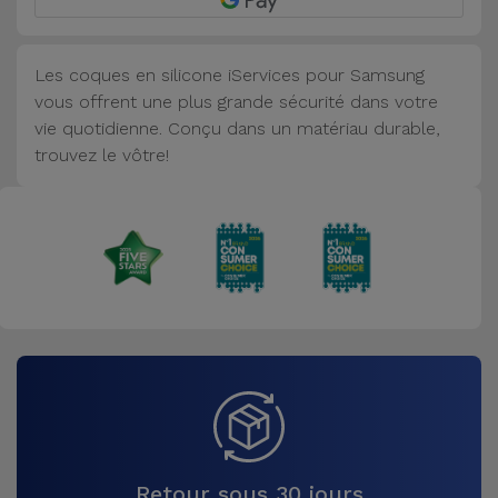
Accessoires
Les coques en silicone iServices pour Samsung
Mobilité,
vous offrent une plus grande sécurité dans votre
Auto et
vie quotidienne. Conçu dans un matériau durable,
Vélo
trouvez le vôtre!
Accessoires
d'ordinateur
Accessoires
iPad et
Tablette
Kids
Voir
tout
Retour sous 30 jours