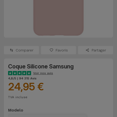
Watch
Apple Watch
Adaptateurs
Reconditionnés
Samsung
Coques et
Samsungs
Protections
Xiaomi
Reconditionnés
d'Écran
Huawei
iMacs
Batteries
Reconditionnés
Comparer
Favoris
Partager
Externes
Oppo
Consoles de
Coque Silicone Samsung
Chargeurs
Jeux
OnePlus
Voir nos avis
Reconditionnées
4,8/5 | 94 315 Avis
24,95 €
Ecouteurs
Google
et
Voir
Enceintes
TVA incluse
tout
Dyson
Modelo
Montres
TCL
Connectées