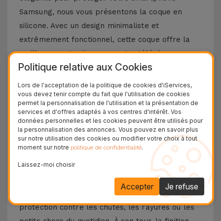
Samsung, nous vous présentons la coque en
silicone. Avec un design minimaliste et
extrêmement fonctionnel, cette coque offre la
meilleure protection pour votre téléphone
Politique relative aux Cookies
portable, combinée à un toucher doux sans
négliger le design et les fonctionnalités
Lors de l'acceptation de la politique de cookies d'iServices,
vous devez tenir compte du fait que l'utilisation de cookies
emblématiques de votre téléphone portable
permet la personnalisation de l'utilisation et la présentation de
Samsung.
services et d'offres adaptés à vos centres d'intérêt. Vos
données personnelles et les cookies peuvent être utilisés pour
Découvrez les avantages d'une coque en
la personnalisation des annonces. Vous pouvez en savoir plus
sur notre utilisation des cookies ou modifier votre choix à tout
silicone Samsung
moment sur notre
.
politique de confidentialité
Laissez-moi choisir
La coque en silicone pour Samsung se distingue
par sa légèreté et sa flexibilité. Fabriqué à partir
Accepter
Je refuse
de matériaux de haute qualité, vous aurez une
protection contre les chutes, les rayures ou les