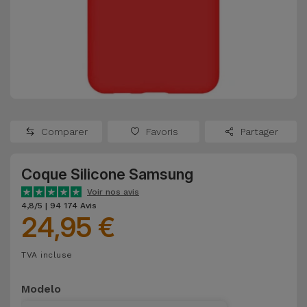
Watch
Apple Watch
Adaptateurs
Reconditionnés
Samsung
Coques et
Samsungs
Protections
Xiaomi
Reconditionnés
d'Écran
Huawei
iMacs
Batteries
Reconditionnés
Comparer
Favoris
Partager
Externes
Oppo
Consoles de
Coque Silicone Samsung
Chargeurs
Jeux
OnePlus
Voir nos avis
Reconditionnées
4,8/5 | 94 174 Avis
24,95 €
Ecouteurs
Google
et
Voir
Enceintes
TVA incluse
tout
Dyson
Modelo
Montres
TCL
Connectées