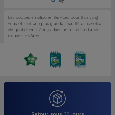
Accessoires
Les coques en silicone iServices pour Samsung
Mobilité,
vous offrent une plus grande sécurité dans votre
Auto et
vie quotidienne. Conçu dans un matériau durable,
Vélo
trouvez le vôtre!
Accessoires
d'ordinateur
Accessoires
iPad et
Tablette
Kids
Voir
tout
Retour sous 30 jours