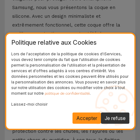
Samsung, nous vous présentons la coque en
silicone. Avec un design minimaliste et
extrêmement fonctionnel, cette coque offre la
meilleure protection pour votre téléphone
Politique relative aux Cookies
portable, combinée à un toucher doux sans
négliger le design et les fonctionnalités
Lors de l'acceptation de la politique de cookies d'iServices,
vous devez tenir compte du fait que l'utilisation de cookies
emblématiques de votre téléphone portable
permet la personnalisation de l'utilisation et la présentation de
Samsung.
services et d'offres adaptés à vos centres d'intérêt. Vos
données personnelles et les cookies peuvent être utilisés pour
Découvrez les avantages d'une coque en
la personnalisation des annonces. Vous pouvez en savoir plus
sur notre utilisation des cookies ou modifier votre choix à tout
silicone Samsung
moment sur notre
.
politique de confidentialité
Laissez-moi choisir
La coque en silicone pour Samsung se distingue
par sa légèreté et sa flexibilité. Fabriqué à partir
Accepter
Je refuse
de matériaux de haute qualité, vous aurez une
protection contre les chutes, les rayures ou les