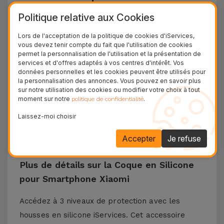
sur iServices
Politique relative aux Cookies
Les coques Xiaomi d'iServices ont une conception
Lors de l'acceptation de la politique de cookies d'iServices,
et une protection dans le but de résister à toutes
vous devez tenir compte du fait que l'utilisation de cookies
permet la personnalisation de l'utilisation et la présentation de
les chutes qui peuvent survenir au quotidien. Le
services et d'offres adaptés à vos centres d'intérêt. Vos
données personnelles et les cookies peuvent être utilisés pour
matériau en silicone liquide garantit que le
la personnalisation des annonces. Vous pouvez en savoir plus
téléphone ne glisse pas de votre main et est
sur notre utilisation des cookies ou modifier votre choix à tout
moment sur notre
.
politique de confidentialité
antidérapant sur les surfaces horizontales. Cette
coque en silicone est compatible avec des
Laissez-moi choisir
modèles tels que Xiaomi 13, Xiaomi 14, Redmi 13,
Accepter
Je refuse
Poco X3, entre autres.
Plus de détails sur la Coque en Silicone
pour Smartphone Xiaomi
Accédez à 3 niveaux de protection avec les
housses en silicone iServices. Cet accessoire