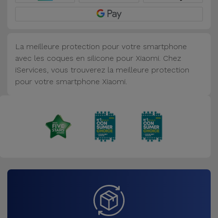
Accessoires
Mobilité,
La meilleure protection pour votre smartphone
Auto et
avec les coques en silicone pour Xiaomi. Chez
Vélo
iServices, vous trouverez la meilleure protection
pour votre smartphone Xiaomi.
Accessoires
d'ordinateur
Accessoires
iPad et
Tablette
Kids
Voir
tout