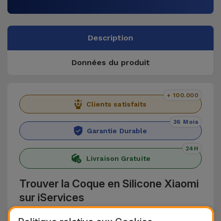
Description
Données du produit
+ 100.000
Clients satisfaits
36 Mois
Garantie Durable
24H
Livraison Gratuite
Trouver la Coque en Silicone Xiaomi
sur iServices
Les coques Xiaomi d'iServices ont une conception