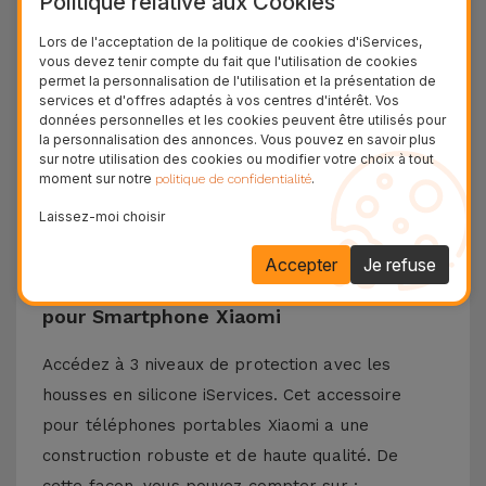
Politique relative aux Cookies
et une protection dans le but de résister à toutes
Lors de l'acceptation de la politique de cookies d'iServices,
les chutes qui peuvent survenir au quotidien. Le
vous devez tenir compte du fait que l'utilisation de cookies
permet la personnalisation de l'utilisation et la présentation de
matériau en silicone liquide garantit que le
services et d'offres adaptés à vos centres d'intérêt. Vos
téléphone ne glisse pas de votre main et est
données personnelles et les cookies peuvent être utilisés pour
la personnalisation des annonces. Vous pouvez en savoir plus
antidérapant sur les surfaces horizontales. Cette
sur notre utilisation des cookies ou modifier votre choix à tout
coque en silicone est compatible avec des
moment sur notre
.
politique de confidentialité
modèles tels que Xiaomi 13, Xiaomi 14, Redmi 13,
Laissez-moi choisir
Poco X3, entre autres.
Accepter
Je refuse
Plus de détails sur la Coque en Silicone
pour Smartphone Xiaomi
Accédez à 3 niveaux de protection avec les
housses en silicone iServices. Cet accessoire
pour téléphones portables Xiaomi a une
construction robuste et de haute qualité. De