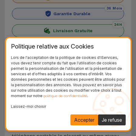
36 Mois
Garantie Durable
24H
Livraison Gratuite
Découvrez l'iPhone XR
Politique relative aux Cookies
Lors de l'acceptation de la politique de cookies d'iServices,
Nous vous présentons l'iPhone XR, qui s'est
vous devez tenir compte du fait que l'utilisation de cookies
imposé comme l'option la moins chère de 2018.
permet la personnalisation de l'utilisation et la présentation de
services et d'offres adaptés à vos centres d'intérêt. Vos
Bien qu'il ne dispose pas du double capteur
données personnelles et les cookies peuvent être utilisés pour
arrière de 12 MP, c'est un smartphone qui place
la personnalisation des annonces. Vous pouvez en savoir plus
sur notre utilisation des cookies ou modifier votre choix à tout
encore aujourd'hui la qualité d'image et de vidéo
moment sur notre
.
politique de confidentialité
à un niveau élevé. La caméra frontale est de 7
Laissez-moi choisir
MP, ce qui garantit les meilleurs appels vidéo et
selfies.
Accepter
Je refuse
De plus, les matériaux du châssis de ce