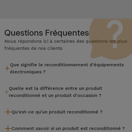
Questions Fréquentes
Nous répondons ici à certaines des questions les plus
fréquentes de nos clients
Que signifie le reconditionnement d'équipements
électroniques ?
Le reconditionnement implique plusieurs étapes telles que
Quelle est la différence entre un produit
l'inspection, le nettoyage, sans oublier la réparation de tout
reconditionné et un produit d'occasion ?
composant défectueux. Il convient de rappeler que tous les
équipements reconditionnés par Services passent par
Les produits reconditionnés iServices sont soigneusement
plusieurs tests rigoureux de qualité et de performance avant
Qu'est-ce qu'un produit reconditionné ?
testés et préparés par des techniciens spécialisés pour
d'être mis en vente.
garantir leur parfait fonctionnement. Contrairement à un
Un produit reconditionné est un équipement qui a été peu ou
produit d'occasion, un équipement reconditionné iServices
Comment savoir si un produit est reconditionné ?
pas utilisé. Il peut avoir été exposé en magasin ou provenir