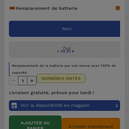
Accessoires
Remplacement de batterie
Mobilité,
Auto et
Non
Vélo
Oui
Accessoires
+ 39,95 €
d'ordinateur
Remplacement de la batterie par une neuve avec 100% de
Accessoires
capacité.
DERNIÈRES UNITÉS
iPad et
1
Tablette
Livraison gratuite, prévue pour lundi !
Kids
Voir la disponibilité en magasin
Voir
AJOUTER AU
tout
Acheter maintenant
PANIER