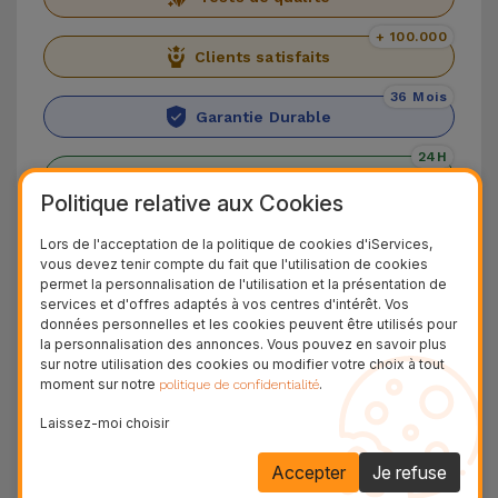
+ 100.000
Clients satisfaits
36 Mois
Garantie Durable
24H
Livraison Gratuite
Politique relative aux Cookies
Découvrez l'iPhone XR
Lors de l'acceptation de la politique de cookies d'iServices,
vous devez tenir compte du fait que l'utilisation de cookies
Nous vous présentons l'iPhone XR, qui s'est
permet la personnalisation de l'utilisation et la présentation de
services et d'offres adaptés à vos centres d'intérêt. Vos
imposé comme l'option la moins chère de 2018.
données personnelles et les cookies peuvent être utilisés pour
la personnalisation des annonces. Vous pouvez en savoir plus
Bien qu'il ne dispose pas du double capteur
sur notre utilisation des cookies ou modifier votre choix à tout
arrière de 12 MP, c'est un smartphone qui place
moment sur notre
.
politique de confidentialité
encore aujourd'hui la qualité d'image et de vidéo
Laissez-moi choisir
à un niveau élevé. La caméra frontale est de 7
MP, ce qui garantit les meilleurs appels vidéo et
Accepter
Je refuse