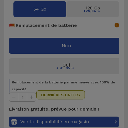
Accessoires
128 Go
64 Go
+29,86 €
Mobilité,
Remplacement de batterie
Auto et
Vélo
Non
Accessoires
d'ordinateur
Oui
+ 39,95 €
Accessoires
iPad et
Remplacement de la batterie par une neuve avec 100% de
Tablette
capacité.
DERNIÈRES UNITÉS
1
Kids
Livraison gratuite, prévue pour demain !
Voir
Voir la disponibilité en magasin
tout