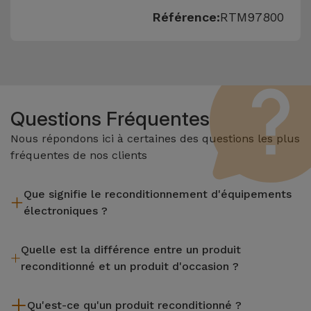
Référence:
RTM97800
Questions Fréquentes
Nous répondons ici à certaines des questions les plus
fréquentes de nos clients
Que signifie le reconditionnement d'équipements
électroniques ?
Le reconditionnement implique plusieurs étapes telles que
Quelle est la différence entre un produit
l'inspection, le nettoyage, sans oublier la réparation de tout
reconditionné et un produit d'occasion ?
composant défectueux. Il convient de rappeler que tous les
équipements reconditionnés par Services passent par
Les produits reconditionnés iServices sont soigneusement
plusieurs tests rigoureux de qualité et de performance avant
Qu'est-ce qu'un produit reconditionné ?
testés et préparés par des techniciens spécialisés pour