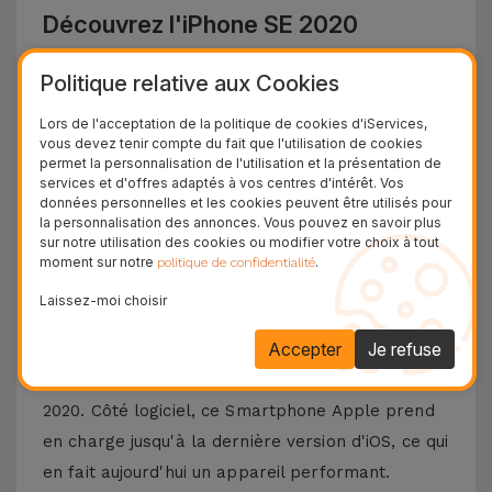
Découvrez l'iPhone SE 2020
L'
iPhone SE 2020
a ramené la nostalgie du
Politique relative aux Cookies
smartphone compact iPhone 8, avec des
Lors de l'acceptation de la politique de cookies d'iServices,
composants et des performances de pointe du
vous devez tenir compte du fait que l'utilisation de cookies
permet la personnalisation de l'utilisation et la présentation de
produit phare de la marque à l'époque - l'
iPhone
services et d'offres adaptés à vos centres d'intérêt. Vos
11
. Malgré le même
capteur de 12 MP
que
données personnelles et les cookies peuvent être utilisés pour
la personnalisation des annonces. Vous pouvez en savoir plus
l'iPhone 8, ce modèle dispose d'un potentiel de
sur notre utilisation des cookies ou modifier votre choix à tout
traitement d'image supérieur, y compris dans les
moment sur notre
.
politique de confidentialité
environnements nocturnes.
Laissez-moi choisir
Cet
iPhone SE reconditionné
dispose d'une puce
Accepter
Je refuse
haut de gamme - l'
A13 Bionic
, à la hauteur des
performances des appareils haut de gamme de
2020. Côté logiciel, ce Smartphone Apple prend
en charge jusqu'à la dernière version d'iOS, ce qui
en fait aujourd'hui un appareil performant.