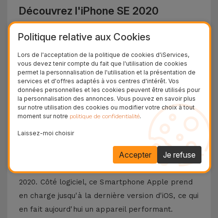
Découvrez l'iPhone SE 2020
L'
iPhone SE 2020
a ramené la nostalgie du
Politique relative aux Cookies
smartphone compact iPhone 8, avec des
Lors de l'acceptation de la politique de cookies d'iServices,
composants et des performances de pointe du
vous devez tenir compte du fait que l'utilisation de cookies
permet la personnalisation de l'utilisation et la présentation de
produit phare de la marque à l'époque - l'
iPhone
services et d'offres adaptés à vos centres d'intérêt. Vos
11
. Malgré le même
capteur de 12 MP
que
données personnelles et les cookies peuvent être utilisés pour
la personnalisation des annonces. Vous pouvez en savoir plus
l'iPhone 8, ce modèle dispose d'un potentiel de
sur notre utilisation des cookies ou modifier votre choix à tout
traitement d'image supérieur, y compris dans les
moment sur notre
.
politique de confidentialité
environnements nocturnes.
Laissez-moi choisir
Cet
iPhone SE reconditionné
dispose d'une puce
Accepter
Je refuse
haut de gamme - l'
A13 Bionic
, à la hauteur des
performances des appareils haut de gamme de
2020. Côté logiciel, ce Smartphone Apple prend
en charge jusqu'à la dernière version d'iOS, ce qui
en fait aujourd'hui un appareil performant.