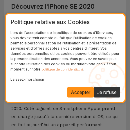
Découvrez l'iPhone SE 2020
L'
iPhone SE 2020
a ramené la nostalgie du
Politique relative aux Cookies
smartphone compact iPhone 8, avec des
Lors de l'acceptation de la politique de cookies d'iServices,
composants et des performances de pointe du
vous devez tenir compte du fait que l'utilisation de cookies
permet la personnalisation de l'utilisation et la présentation de
produit phare de la marque à l'époque - l'
iPhone
services et d'offres adaptés à vos centres d'intérêt. Vos
11
. Malgré le même
capteur de 12 MP
que
données personnelles et les cookies peuvent être utilisés pour
la personnalisation des annonces. Vous pouvez en savoir plus
l'iPhone 8, ce modèle dispose d'un potentiel de
sur notre utilisation des cookies ou modifier votre choix à tout
traitement d'image supérieur, y compris dans les
moment sur notre
.
politique de confidentialité
environnements nocturnes.
Laissez-moi choisir
Cet
iPhone SE reconditionné
dispose d'une puce
Accepter
Je refuse
haut de gamme - l'
A13 Bionic
, à la hauteur des
performances des appareils haut de gamme de
2020. Côté logiciel, ce Smartphone Apple prend
en charge jusqu'à la dernière version d'iOS, ce qui
en fait aujourd'hui un appareil performant.