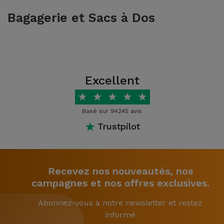
Bagagerie et Sacs à Dos
Excellent
★
★
★
★
★
Basé sur 94245 avis
★
Trustpilot
Recevez nos nouveautés, nos
campagnes et nos offres exclusives.
Abonnez-vous à notre newsletter et restez
informé