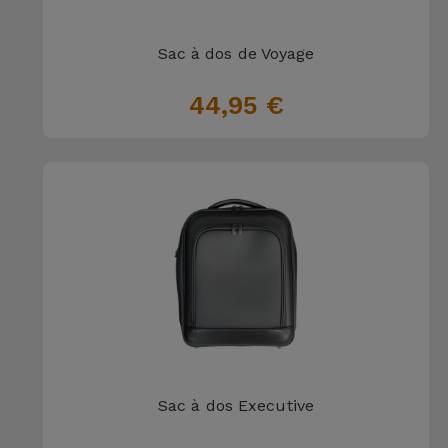
et
Bracelets
Autres
Sac à dos de Voyage
Marques
44,95 €
Chaînes
de
Voir
Téléphone
tout
Gadgets
Hygiène
et
Maison
Portefeuilles,
Étuis et Sacs
Sac à dos Executive
Traceurs et