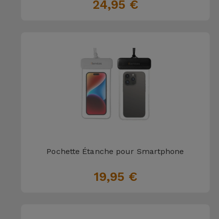
24,95 €
Accessoires
Mobilité,
Auto et
Vélo
Accessoires
d'ordinateur
Accessoires
iPad et
Tablette
Pochette Étanche pour Smartphone
19,95 €
Kids
Voir
tout