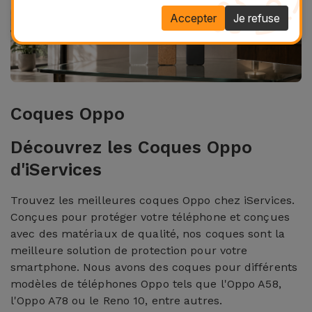
Accepter
Je refuse
Coques Oppo
Découvrez les Coques Oppo
d'iServices
Trouvez les meilleures coques Oppo chez iServices.
Conçues pour protéger votre téléphone et conçues
avec des matériaux de qualité, nos coques sont la
meilleure solution de protection pour votre
smartphone. Nous avons des coques pour différents
modèles de téléphones Oppo tels que l'Oppo A58,
l'Oppo A78 ou le Reno 10, entre autres.