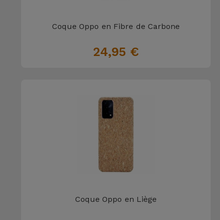
et
Bracelets
Autres
Coque Oppo en Fibre de Carbone
Marques
24,95 €
Chaînes
de
Voir
Téléphone
tout
Gadgets
Hygiène
et
Maison
Portefeuilles,
Étuis et Sacs
Coque Oppo en Liège
Traceurs et