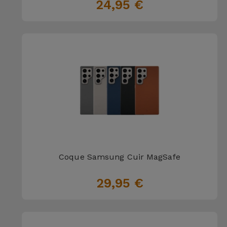
24,95 €
Accessoires
Mobilité,
Auto et
Vélo
Accessoires
d'ordinateur
Accessoires
iPad et
Tablette
Coque Samsung Cuir MagSafe
29,95 €
Kids
Voir
tout