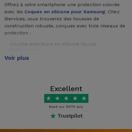
Offrez à votre smartphone une protection colorée
avec les
Coques en silicone pour Samsung
. Chez
iServices, vous trouverez des housses de
construction robuste, conçues avec trois niveaux de
protection :
- Couche extérieure en silicone liquide
antidérapante
Voir plus
- Couche intérieure en PVC, qui apporte structure
et protège contre les impacts physiques plus forts
- Verre Trempé interne en microfibre, qui amortit
l'équipement et empêche la saleté de s'accumuler
sur votre équipement
Excellent
Il s'agit de couvertures qui offrent une couverture
★
★
★
★
★
sur toute la couverture arrière et le cadre latéral.
Découvrez nos coques en silicone pour Samsung en
Basé sur 94174 avis
Noir, Sable, Bleu ou Rouge.
★
Trustpilot
Coque transparente Samsung