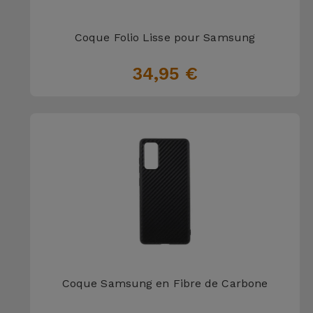
et
Bracelets
Autres
Coque Folio Lisse pour Samsung
Marques
34,95 €
Chaînes
de
Voir
Téléphone
tout
Gadgets
Hygiène
et
Maison
Portefeuilles,
Étuis et Sacs
Coque Samsung en Fibre de Carbone
Traceurs et