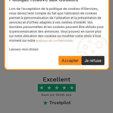
Accessoires
5G?
Lors de l'acceptation de la politique de cookies d'iServices,
vous devez tenir compte du fait que l'utilisation de cookies
Non, l'iPhone 11 Pro n'est pas compatible avec la
permet la personnalisation de l'utilisation et la présentation de
Mobilité,
services et d'offres adaptés à vos centres d'intérêt. Vos
technologie 5G. Cependant, il offre des performances
Auto et
données personnelles et les cookies peuvent être utilisés pour
exceptionnelles sur les réseaux 4G LTE, garantissant
Vélo
la personnalisation des annonces. Vous pouvez en savoir plus
une connectivité rapide et fiable.
sur notre utilisation des cookies ou modifier votre choix à tout
moment sur notre
.
politique de confidentialité
Accessoires
L'iPhone 11 Pro est-il étanche?
Laissez-moi choisir
d'ordinateur
Voir plus
Il est important de noter que l'iPhone 11 Pro d'origine
Accepter
Je refuse
dispose d'une certification IP68 en matière de
Accessoires
résistance à l'eau et à la poussière, le rendant
iPad et
étanche et protégé contre la poussière dans des
Tablette
Excellent
conditions normales. Cependant, en ce qui concerne
★
★
★
★
★
un modèle reconditionné, la résistance à l'eau
Kids
d'origine peut avoir été compromise lors du
Basé sur 94245 avis
processus de remise à neuf.
★
Trustpilot
Voir
L'iPhone 11 Pro prend-il en
tout