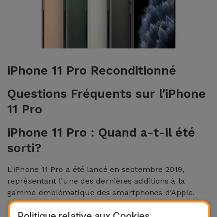
et
Bracelets
Autres
Marques
Chaînes
de
Voir
iPhone 11 Pro Reconditionné
Téléphone
tout
Questions Fréquents sur l'iPhone
Gadgets
11 Pro
Hygiène
iPhone 11 Pro : Quand a-t-il été
et
sorti?
Maison
L'iPhone 11 Pro a été lancé en septembre 2019,
Portefeuilles,
représentant l'une des dernières additions à la
Étuis et Sacs
gamme emblématique des smartphones d'Apple.
L'iPhone 11 Pro est-il compatible
Traceurs et
Politique relative aux Cookies