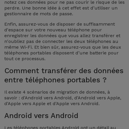
notez ces données pour ne pas courir le risque de les
Accessoires
perdre. Une bonne idée à cet effet est d’utiliser un
gestionnaire de mots de passe.
Mobilité,
Enfin, assurez-vous de disposer de suffisamment
Auto et
d'espace sur votre nouveau téléphone pour
Vélo
enregistrer les données que vous allez transférer et
n'oubliez pas de connecter les deux téléphones au
même Wi-Fi. Et bien sûr, assurez-vous que les deux
Accessoires
téléphones portables disposent d’une batterie pour
d'ordinateur
tout ce processus.
Comment transférer des données
Accessoires
entre téléphones portables ?
iPad et
Tablette
Il existe 4 scénarios de migration de données, à
savoir : d'Android vers Android, d'Android vers Apple,
Kids
d'Apple vers Apple et d'Apple vers Android.
Android vers Android
Voir
tout
Les téléphones portables Android ont un détail au