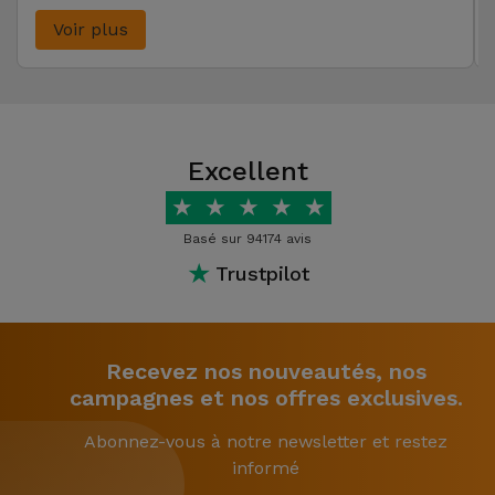
Voir plus
Excellent
★
★
★
★
★
Basé sur 94174 avis
★
Trustpilot
Recevez nos nouveautés, nos
campagnes et nos offres exclusives.
Abonnez-vous à notre newsletter et restez
informé