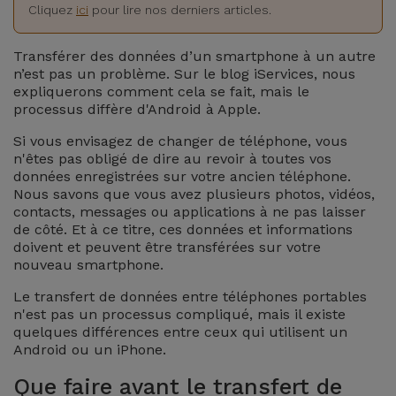
Watch
Apple Watch
Cliquez
ici
pour lire nos derniers articles.
Adaptateurs
Reconditionnés
Samsung
Transférer des données d’un smartphone à un autre
Coques et
n’est pas un problème. Sur le blog iServices, nous
Samsungs
expliquerons comment cela se fait, mais le
Protections
Xiaomi
Reconditionnés
processus diffère d'Android à Apple.
d'Écran
Si vous envisagez de changer de téléphone, vous
Huawei
iMacs
n'êtes pas obligé de dire au revoir à toutes vos
Batteries
Reconditionnés
données enregistrées sur votre ancien téléphone.
Externes
Nous savons que vous avez plusieurs photos, vidéos,
Oppo
contacts, messages ou applications à ne pas laisser
Consoles de
de côté. Et à ce titre, ces données et informations
Chargeurs
Jeux
OnePlus
doivent et peuvent être transférées sur votre
Reconditionnées
nouveau smartphone.
Ecouteurs
Google
Le transfert de données entre téléphones portables
et
Voir
n'est pas un processus compliqué, mais il existe
Enceintes
quelques différences entre ceux qui utilisent un
tout
Dyson
Android ou un iPhone.
Montres
Que faire avant le transfert de
TCL
Connectées