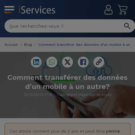
MENU
Réparation
Multimarque
Accueil
Blog
Comment transférer des données d’un mobile à un a
Différentes
Reconditionnés
Causes de
Pannes
iPhone
Produits
Reconditionnés
Comment transférer des données
iPhone
d’un mobile à un autre?
DJI
Magasins
MacBooks
Drones
iPad
02/10/2024 17:18 - Tiago Miguel Magalhães de Abreu
Reconditionnés
Promotions
Nouveautés
Macbook
iPads
/ iMac
Reconditionnés
Reprises
Câbles
Cet article contient plus de 2 ans et peut être
périmé
.