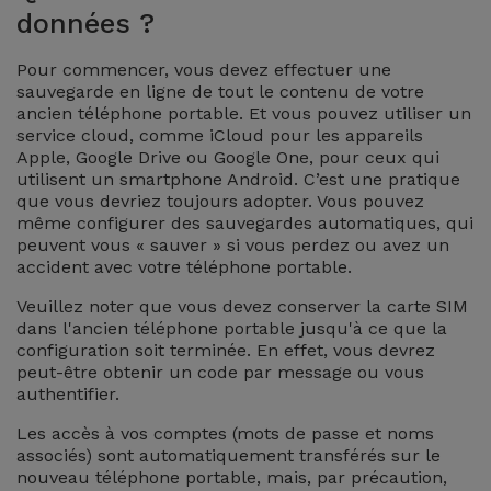
données ?
et
Bracelets
Autres
Pour commencer, vous devez effectuer une
Marques
sauvegarde en ligne de tout le contenu de votre
Chaînes
ancien téléphone portable. Et vous pouvez utiliser un
service cloud, comme iCloud pour les appareils
de
Voir
Apple, Google Drive ou Google One, pour ceux qui
Téléphone
tout
utilisent un smartphone Android. C’est une pratique
que vous devriez toujours adopter. Vous pouvez
même configurer des sauvegardes automatiques, qui
Gadgets
peuvent vous « sauver » si vous perdez ou avez un
accident avec votre téléphone portable.
Hygiène
Veuillez noter que vous devez conserver la carte SIM
et
dans l'ancien téléphone portable jusqu'à ce que la
Maison
configuration soit terminée. En effet, vous devrez
peut-être obtenir un code par message ou vous
authentifier.
Portefeuilles,
Étuis et Sacs
Les accès à vos comptes (mots de passe et noms
associés) sont automatiquement transférés sur le
nouveau téléphone portable, mais, par précaution,
Traceurs et