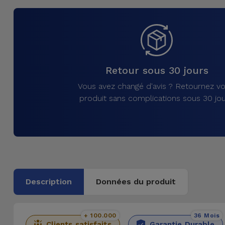
et
Bracelets
Autres
Marques
Chaînes
de
Voir
Retour sous 30 jours
Téléphone
tout
Vous avez changé d'avis ? Retournez vo
produit sans complications sous 30 jou
Gadgets
Hygiène
et
Maison
Description
Données du produit
Portefeuilles,
Étuis et Sacs
+ 100.000
36 Mois
Traceurs et
Clients satisfaits
Garantie Durable