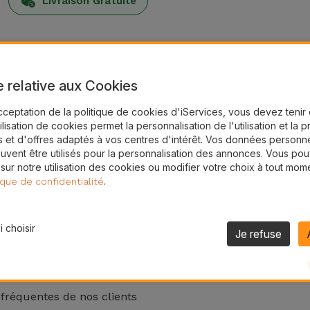
Livraison Gratuite
frir le meilleur des iServices. Avec ces bons, vous pouvez o
e relative aux Cookies
l à l'adresse indiquée.
ndiqué, veuillez nous contacter.
cceptation de la politique de cookies d'iServices, vous devez teni
s physiques iServices et sont valables pendant un an à comp
tilisation de cookies permet la personnalisation de l'utilisation et la 
 et d'offres adaptés à vos centres d'intérêt. Vos données personne
ra valable et dépensé dans son intégralité, sans rembourseme
uvent être utilisés pour la personnalisation des annonces. Vous po
 sur notre utilisation des cookies ou modifier votre choix à tout mom
.
ique de confidentialité
 choisir
Je refuse
 fréquentes de nos clients