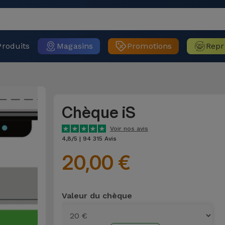
Produits
Magasins
Promotions
Repr
Chèque iS
Voir nos avis
4,8/5 | 94 315 Avis
20,00 €
Valeur du chèque