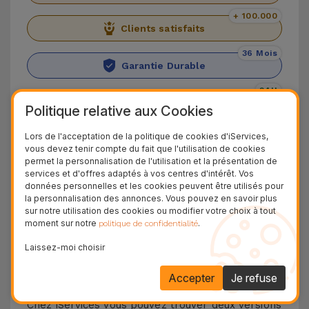
+ 100.000
Clients satisfaits
36 Mois
Garantie Durable
24H
Livraison Gratuite
Politique relative aux Cookies
Découvrez le Samsung Galaxy A14
Lors de l'acceptation de la politique de cookies d'iServices,
vous devez tenir compte du fait que l'utilisation de cookies
5G
permet la personnalisation de l'utilisation et la présentation de
services et d'offres adaptés à vos centres d'intérêt. Vos
données personnelles et les cookies peuvent être utilisés pour
Conçu pour ceux qui cherchent la simplicité et
la personnalisation des annonces. Vous pouvez en savoir plus
l’efficacité, le Samsung Galaxy A14 est le choix
sur notre utilisation des cookies ou modifier votre choix à tout
moment sur notre
.
politique de confidentialité
parfait. Pour vous offrir cette expérience, le
Samsung A14 est équipé avec la Media Tek
Laissez-moi choisir
Dimensity 1080, un puissant processeur et une
Accepter
Je refuse
vitesse solide.
Chez iServices vous pouvez trouver deux versions