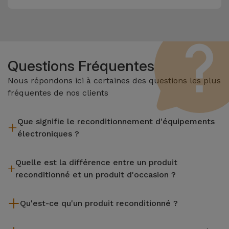
Questions Fréquentes
Nous répondons ici à certaines des questions les plus
fréquentes de nos clients
Que signifie le reconditionnement d'équipements
électroniques ?
Le reconditionnement implique plusieurs étapes telles que
Quelle est la différence entre un produit
l'inspection, le nettoyage, sans oublier la réparation de tout
reconditionné et un produit d'occasion ?
composant défectueux. Il convient de rappeler que tous les
équipements reconditionnés par Services passent par
Les produits reconditionnés iServices sont soigneusement
plusieurs tests rigoureux de qualité et de performance avant
Qu'est-ce qu'un produit reconditionné ?
testés et préparés par des techniciens spécialisés pour
d'être mis en vente.
garantir leur parfait fonctionnement. Contrairement à un
Un produit reconditionné est un équipement qui a été peu ou
produit d'occasion, un équipement reconditionné iServices