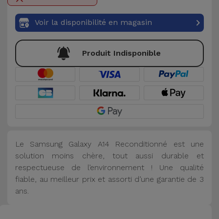
Accessoires
Voir la disponibilité en magasin
Mobilité,
Auto et
Produit Indisponible
Vélo
Accessoires
d'ordinateur
Accessoires
iPad et
Le
Samsung Galaxy A14
Reconditionné est une
Tablette
solution moins chère, tout aussi durable et
respectueuse de l’environnement ! Une qualité
Kids
fiable, au meilleur prix et assorti d’une garantie de 3
ans.
Voir
tout