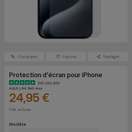
Watch
Apple Watch
Adaptateurs
Reconditionnés
Samsung
Coques et
Samsungs
Protections
Xiaomi
Reconditionnés
d'Écran
Huawei
iMacs
Batteries
Reconditionnés
Comparer
Favoris
Partager
Externes
Oppo
Consoles de
Protection d'écran pour iPhone
Chargeurs
Jeux
OnePlus
Voir nos avis
Reconditionnées
4,8/5 | 94 360 Avis
24,95 €
Ecouteurs
Google
et
Voir
Enceintes
TVA incluse
tout
Dyson
Modèle
Montres
TCL
Connectées