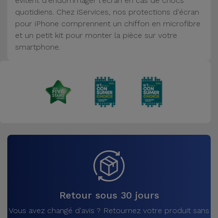
évitent d'endommager l'écran en cas de chocs
Accessoires
quotidiens. Chez iServices, nos protections d'écran
pour iPhone comprennent un chiffon en microfibre
et un petit kit pour monter la pièce sur votre
Mobilité,
smartphone.
Auto et
Vélo
Accessoires
d'ordinateur
Accessoires
iPad et
Tablette
Kids
Retour sous 30 jours
Voir
Vous avez changé d'avis ? Retournez votre produit sans
tout