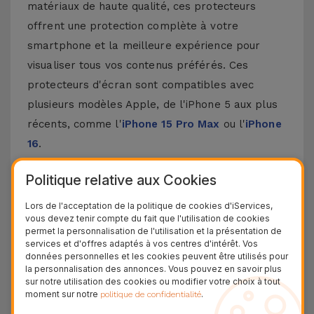
matériaux de haute qualité, ces protecteurs
offrent une protection complète à votre
smartphone et la meilleure expérience pour
visualiser tous vos contenus préférés. Ces
protecteurs d'écran sont compatibles avec
plusieurs modèles Apple, de l'iPhone 5 aux plus
récents, comme l'
iPhone 15 Pro Max
ou l'
iPhone
16
.
Comment poser un protecteur d'écran
Politique relative aux Cookies
pour iPhone ?
Lors de l'acceptation de la politique de cookies d'iServices,
vous devez tenir compte du fait que l'utilisation de cookies
Poser un protecteur d'écran pour iPhone est
permet la personnalisation de l'utilisation et la présentation de
services et d'offres adaptés à vos centres d'intérêt. Vos
assez simple. Chez iServices, nos protecteurs en
données personnelles et les cookies peuvent être utilisés pour
verre pour iPhone sont fournis avec un kit qui
la personnalisation des annonces. Vous pouvez en savoir plus
sur notre utilisation des cookies ou modifier votre choix à tout
rend ce processus encore plus facile. Assurez-
moment sur notre
.
politique de confidentialité
vous que l'écran de votre iPhone est propre.