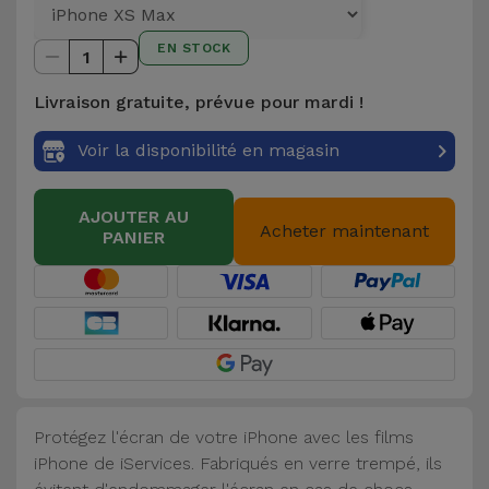
et
Bracelets
EN STOCK
Autres
1
Marques
Livraison gratuite, prévue pour mardi !
Chaînes
de
Voir
Voir la disponibilité en magasin
Téléphone
tout
AJOUTER AU
Gadgets
Acheter maintenant
PANIER
Hygiène
et
Maison
Portefeuilles,
Étuis et Sacs
Protégez l'écran de votre iPhone avec les films
iPhone de iServices. Fabriqués en verre trempé, ils
Traceurs et