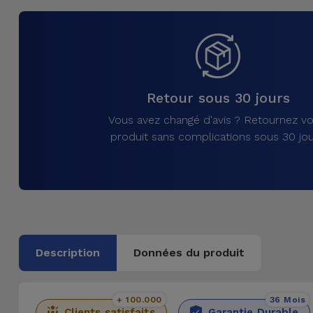
et
Bracelets
Autres
Marques
Chaînes
de
Voir
Retour sous 30 jours
Téléphone
tout
Vous avez changé d'avis ? Retournez vo
produit sans complications sous 30 jou
Gadgets
Hygiène
et
Maison
Description
Données du produit
Portefeuilles,
Étuis et Sacs
+ 100.000
36 Mois
Traceurs et
Clients satisfaits
Garantie Durable