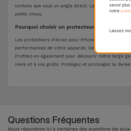
savoir plus
contenu que sous un angle direct. Les
Film hydrogel
notre
polit
petits chocs.
Pourquoi choisir un protecteur d'écran pour 
Laissez-moi
Les protecteurs d'écran pour iPhone d'iServices son
performances de votre appareil. De plus, en achetan
Profitez-en également pour découvrir notre large 
réels et à vos goûts. Protégez et prolongez la durée 
Questions Fréquentes
Nous répondons ici à certaines des questions les plus