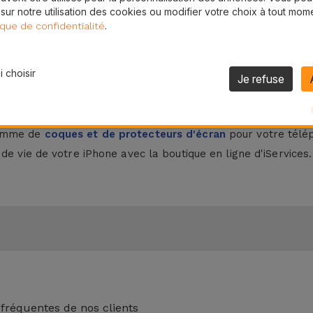
 sur notre utilisation des cookies ou modifier votre choix à tout mom
pour iPhone, bien que moins résistants aux chutes, offrent u
.
ique de confidentialité
iPhone chez iServices ?
 choisir
Je refuse
t conçus en verre trempé robuste et en matériaux adhésifs q
t un protecteur d'écran avec l'un de nos
iPhones reconditi
gamme de
coques et de protecteurs d'écran
pour votre télép
de vie de votre iPhone avec la boutique en ligne d'iServices.
 fréquentes de nos clients