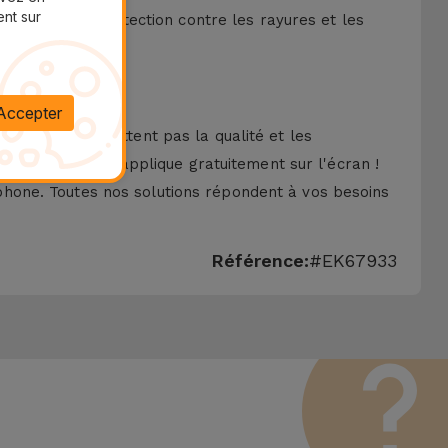
ent sur
ne meilleure protection contre les rayures et les
Accepter
ui ne compromettent pas la qualité et les
onnés
, iServices l'applique gratuitement sur l'écran !
hone. Toutes nos solutions répondent à vos besoins
Référence:
#EK67933