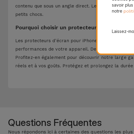
savoir plus
contenu que sous un angle direct. Les
Film hydrogel
notre
polit
petits chocs.
Pourquoi choisir un protecteur d'écran pour 
Laissez-moi
Les protecteurs d'écran pour iPhone d'iServices son
performances de votre appareil. De plus, en achetan
Profitez-en également pour découvrir notre large 
réels et à vos goûts. Protégez et prolongez la durée 
Questions Fréquentes
Nous répondons ici à certaines des questions les plus