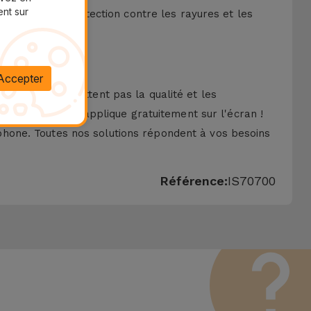
ent sur
ne meilleure protection contre les rayures et les
Accepter
ui ne compromettent pas la qualité et les
onnés
, iServices l'applique gratuitement sur l'écran !
hone. Toutes nos solutions répondent à vos besoins
Référence:
IS70700