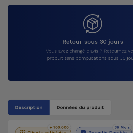
et
Bracelets
Autres
Marques
Chaînes
de
Voir
Retour sous 30 jours
Téléphone
tout
Vous avez changé d'avis ? Retournez vo
produit sans complications sous 30 jou
Gadgets
Hygiène
et
Maison
Description
Données du produit
Portefeuilles,
Étuis et Sacs
+ 100.000
36 Mois
Traceurs et
Clients satisfaits
Garantie Durable