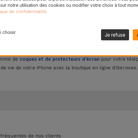
 sur notre utilisation des cookies ou modifier votre choix à tout mom
pour iPhone, bien que moins résistants aux chutes, offrent u
.
ique de confidentialité
iPhone chez iServices ?
 choisir
Je refuse
t conçus en verre trempé robuste et en matériaux adhésifs q
t un protecteur d'écran avec l'un de nos
iPhones reconditi
gamme de
coques et de protecteurs d'écran
pour votre télép
de vie de votre iPhone avec la boutique en ligne d'iServices.
 fréquentes de nos clients