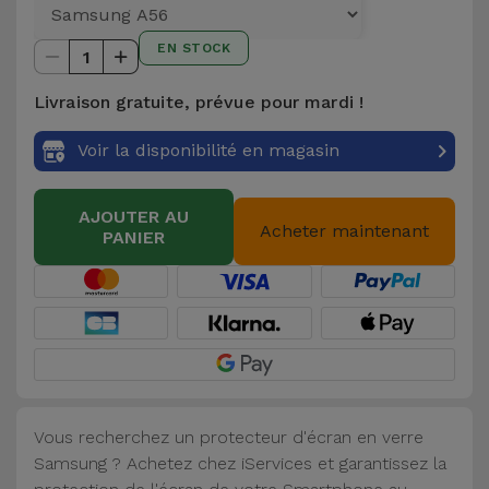
et
Bracelets
EN STOCK
Autres
1
Marques
Livraison gratuite, prévue pour mardi !
Chaînes
de
Voir
Voir la disponibilité en magasin
Téléphone
tout
AJOUTER AU
Gadgets
Acheter maintenant
PANIER
Hygiène
et
Maison
Portefeuilles,
Étuis et Sacs
Vous recherchez un protecteur d'écran en verre
Samsung ? Achetez chez iServices et garantissez la
Traceurs et