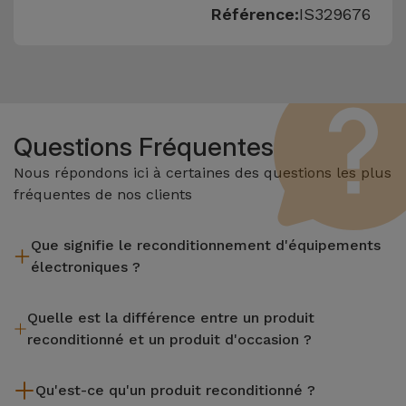
Référence:
IS329676
Questions Fréquentes
Nous répondons ici à certaines des questions les plus
fréquentes de nos clients
Que signifie le reconditionnement d'équipements
électroniques ?
Le reconditionnement implique plusieurs étapes telles que
Quelle est la différence entre un produit
l'inspection, le nettoyage, sans oublier la réparation de tout
reconditionné et un produit d'occasion ?
composant défectueux. Il convient de rappeler que tous les
équipements reconditionnés par Services passent par
Les produits reconditionnés iServices sont soigneusement
plusieurs tests rigoureux de qualité et de performance avant
Qu'est-ce qu'un produit reconditionné ?
testés et préparés par des techniciens spécialisés pour
d'être mis en vente.