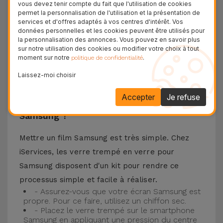
vous devez tenir compte du fait que l'utilisation de cookies
téléphone portable ainsi que la meilleure
permet la personnalisation de l'utilisation et la présentation de
services et d'offres adaptés à vos centres d'intérêt. Vos
expérience pour regarder votre contenu préféré.
données personnelles et les cookies peuvent être utilisés pour
Ce Verre Trempé est compatible avec plusieurs
la personnalisation des annonces. Vous pouvez en savoir plus
sur notre utilisation des cookies ou modifier votre choix à tout
modèles comme le Samsung A53, mais aussi
moment sur notre
.
politique de confidentialité
avec les plus récents comme le
Samsung S23
, le
Laissez-moi choisir
Samsung S24 ou encore le Samsung S25.
Accepter
Je refuse
Comment installer un Verre Trempé
Samsung ?
Mettre un film Samsung est très simple. Chez
iServices, les verre trempé en verre pour
Samsung disposent d'un kit pour rendre ce
processus simple et facile à réaliser.
- Assurez-vous que votre écran Samsung est
propre. Pour ce faire, utilisez un chiffon sec.
- Placez le verre trempé sur le smartphone
Samsung en appliquant une pression du centre