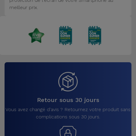
protection de l'écran de votre Smartphone au
Accessoires
meilleur prix.
Mobilité,
Auto et
Vélo
Accessoires
d'ordinateur
Accessoires
iPad et
Tablette
Retour sous 30 jours
Kids
Vous avez changé d'avis ? Retournez votre produit sans
complications sous 30 jours.
Voir
tout