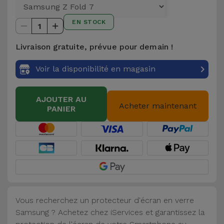
et
Bracelets
EN STOCK
Autres
1
Marques
Livraison gratuite, prévue pour demain !
Chaînes
de
Voir
Voir la disponibilité en magasin
Téléphone
tout
AJOUTER AU
Gadgets
Acheter maintenant
PANIER
Hygiène
et
Maison
Portefeuilles,
Étuis et Sacs
Vous recherchez un protecteur d'écran en verre
Samsung ? Achetez chez iServices et garantissez la
Traceurs et