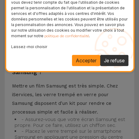
vous devez tenir compte du fait que l'utilisation de cookies
téléphone portable ainsi que la meilleure
permet la personnalisation de l'utilisation et la présentation de
services et d'offres adaptés à vos centres d'intérêt. Vos
expérience pour regarder votre contenu préféré.
données personnelles et les cookies peuvent être utilisés pour
Ce Verre Trempé est compatible avec plusieurs
la personnalisation des annonces. Vous pouvez en savoir plus
sur notre utilisation des cookies ou modifier votre choix à tout
modèles comme le Samsung A53, mais aussi
moment sur notre
.
politique de confidentialité
avec les plus récents comme le
Samsung S23
, le
Laissez-moi choisir
Samsung S24 ou encore le Samsung S25.
Accepter
Je refuse
Comment installer un Verre Trempé
Samsung ?
Mettre un film Samsung est très simple. Chez
iServices, les verre trempé en verre pour
Samsung disposent d'un kit pour rendre ce
processus simple et facile à réaliser.
- Assurez-vous que votre écran Samsung est
propre. Pour ce faire, utilisez un chiffon sec.
- Placez le verre trempé sur le smartphone
Samsung en appliquant une pression du centre