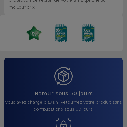
protection de l'écran de votre Smartphone au
Accessoires
meilleur prix.
Mobilité,
Auto et
Vélo
Accessoires
d'ordinateur
Accessoires
iPad et
Tablette
Retour sous 30 jours
Kids
Vous avez changé d'avis ? Retournez votre produit sans
complications sous 30 jours.
Voir
tout