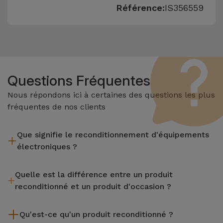
Référence:
IS356559
Questions Fréquentes
Nous répondons ici à certaines des questions les plus
fréquentes de nos clients
Que signifie le reconditionnement d'équipements
électroniques ?
Le reconditionnement implique plusieurs étapes telles que
Quelle est la différence entre un produit
l'inspection, le nettoyage, sans oublier la réparation de tout
reconditionné et un produit d'occasion ?
composant défectueux. Il convient de rappeler que tous les
équipements reconditionnés par Services passent par
Les produits reconditionnés iServices sont soigneusement
plusieurs tests rigoureux de qualité et de performance avant
Qu'est-ce qu'un produit reconditionné ?
testés et préparés par des techniciens spécialisés pour
d'être mis en vente.