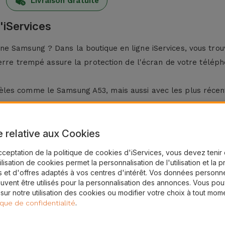
Livraison Gratuite
'iServices
ne Samsung ? Dans la boutique en ligne iServices, vous tro
verre trempé assure la protection de l'écran de votre télép
èles comme le Samsung A53, mais aussi avec les plus réc
g ?
e relative aux Cookies
es, les verre trempé en verre pour Samsung disposent d'un 
cceptation de la politique de cookies d'iServices, vous devez teni
tilisation de cookies permet la personnalisation de l'utilisation et la 
 et d'offres adaptés à vos centres d'intérêt. Vos données personne
. Pour ce faire, utilisez un chiffon sec.
uvent être utilisés pour la personnalisation des annonces. Vous po
g en appliquant une pression du centre vers les côtés, en él
 sur notre utilisation des cookies ou modifier votre choix à tout mom
é Samsung chez iServices ?
.
ique de confidentialité