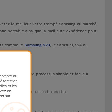
uverez le meilleur verre trempé Samsung du marché.
hone portable ainsi que la meilleure expérience pour
ents comme le
Samsung S23
, le Samsung S24 ou
kit pour rendre ce processus simple et facile à
r compte du
présentation
lles et les
uvez en
iminant les éventuelles bulles d'air.
ent sur