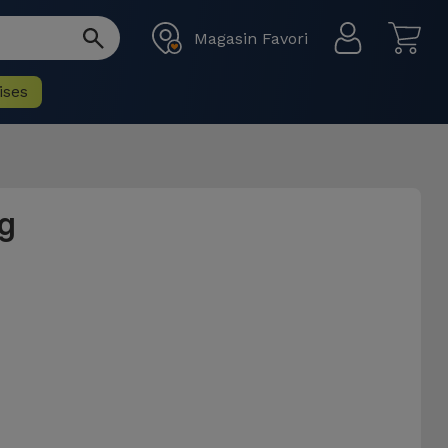
Magasin Favori
ises
g