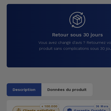
et
Bracelets
Autres
Marques
Chaînes
de
Voir
Retour sous 30 jours
Téléphone
tout
Vous avez changé d'avis ? Retournez vo
produit sans complications sous 30 jou
Gadgets
Hygiène
et
Maison
Description
Données du produit
Portefeuilles,
Étuis et Sacs
+ 100.000
36 Mois
Traceurs et
Clients satisfaits
Garantie Durable