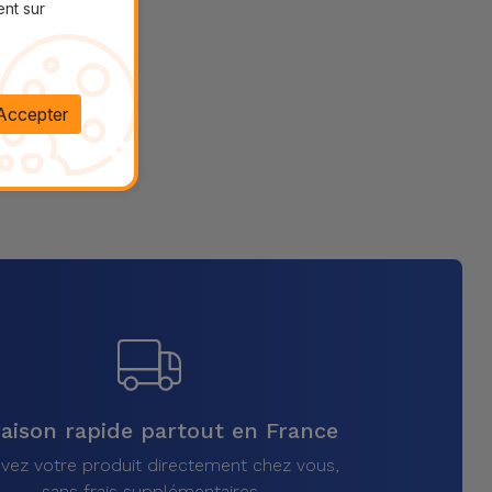
ent sur
Accepter
raison rapide partout en France
vez votre produit directement chez vous,
sans frais supplémentaires