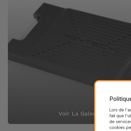
Politiqu
Lors de l'a
Voir La Galerie
fait que l'u
de services
cookies pe