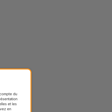
r compte du
présentation
lles et les
uvez en