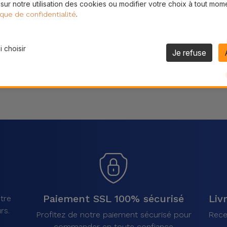
 sur notre utilisation des cookies ou modifier votre choix à tout mom
Partager
.
ique de confidentialité
 choisir
Je refuse
Paiement SSL 100% sécurisé
Liv
tre
rs.
Profitez de notre paiement sécurisé pour
Rece
commander en toute confiance