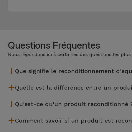
Questions Fréquentes
Nous répondons ici à certaines des questions les plus
Que signifie le reconditionnement d'éq
Le reconditionnement implique plusieurs étapes telles que l'i
Quelle est la différence entre un produ
équipements reconditionnés par Services passent par plusieur
Les produits reconditionnés iServices sont soigneusement tes
Qu'est-ce qu'un produit reconditionné 
d'occasion, un équipement reconditionné iServices offre une p
la qualité et aux performances.
Un produit reconditionné est un équipement qui a été peu ou 
Comment savoir si un produit est recon
leasing ou de renouvellement d'équipements d'entreprise. Les r
légères ou aucune marque d'utilisation et se trouvent donc 
Un équipement est Reconditionné lorsqu'il présente un emballage