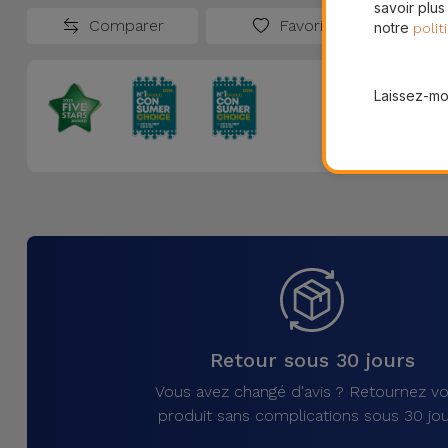
savoir plus
Comparer
Favoris
notre
polit
Laissez-moi
Retour sous 30 jours
Vous avez changé d'avis ? Retournez vo
produit sans complications sous 30 jou