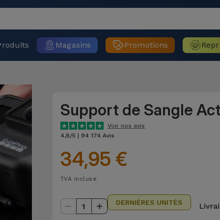
Produits
Magasins
Promotions
Repr
Support de Sangle Ac
Voir nos avis
4,8/5 | 94 174 Avis
34,95 €
TVA incluse
DERNIÈRES UNITÉS
Livra
1