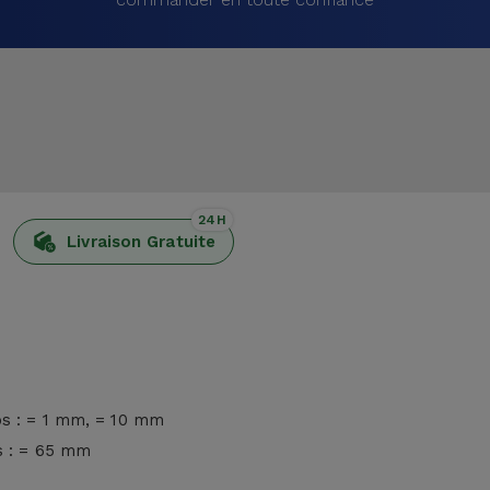
24H
Livraison Gratuite
os : = 1 mm, = 10 mm
s : = 65 mm