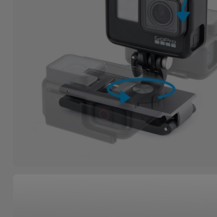
Accessoires
Mobilité,
Auto et
Vélo
Accessoires
d'ordinateur
Accessoires
iPad et
Tablette
Kids
Voir
tout