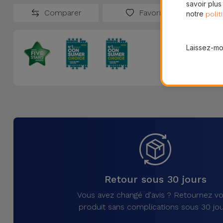
savoir plus
Comparer
Favoris
notre
polit
Laissez-moi
Retour sous 30 jours
Vous avez changé d'avis ? Retournez vo
produit sans complications sous 30 jou