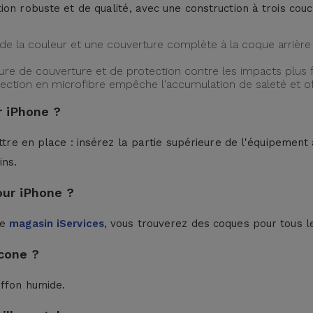
ion robuste et de qualité, avec une construction à trois cou
de la couleur et une couverture complète à la coque arrière 
ture de couverture et de protection contre les impacts plus f
protection en microfibre empêche l'accumulation de saleté et 
 iPhone ?
ttre en place : insérez la partie supérieure de l'équipement à
ins.
our iPhone ?
le
magasin iServices
, vous trouverez des coques pour tous l
cone ?
iffon humide.