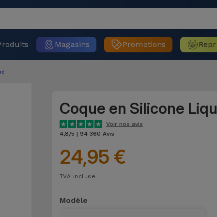
Produits
Magasins
Promotions
Repr
ne
Coque en Silicone Liq
Voir nos avis
4,8/5 | 94 360 Avis
24,95 €
TVA incluse
Modèle