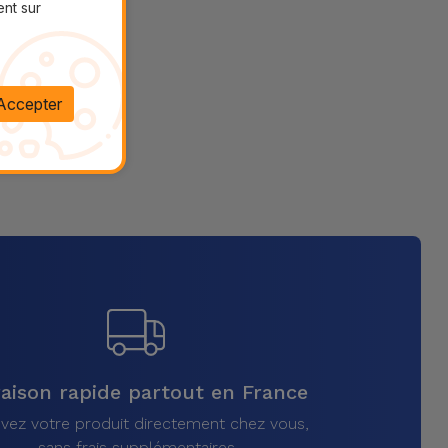
ent sur
Accepter
raison rapide partout en France
vez votre produit directement chez vous,
sans frais supplémentaires