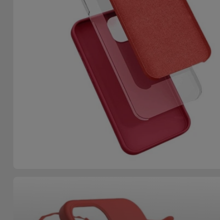
Accessoires
Mobilité,
Auto et
Vélo
Accessoires
d'ordinateur
Accessoires
iPad et
Tablette
Kids
Voir
tout