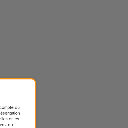
r compte du
présentation
lles et les
uvez en