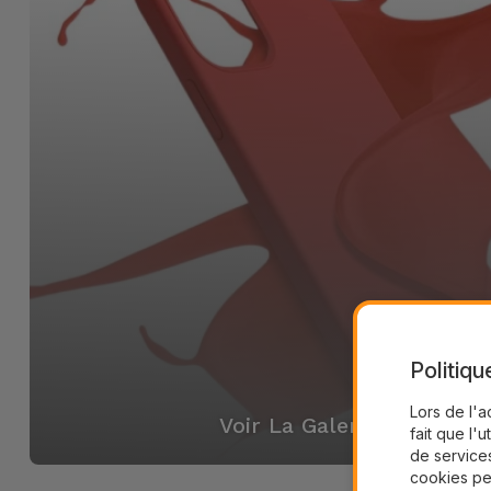
Politiqu
Lors de l'a
Voir La Galerie
fait que l'u
de services
cookies pe