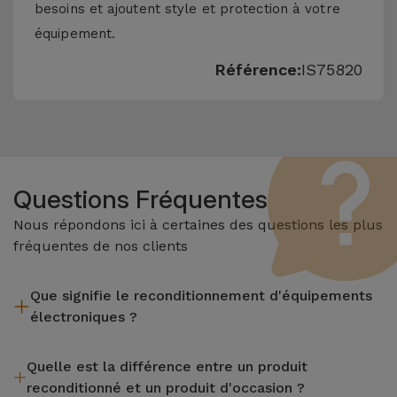
besoins et ajoutent style et protection à votre
équipement.
Référence:
IS75820
Questions Fréquentes
Nous répondons ici à certaines des questions les plus
fréquentes de nos clients
Que signifie le reconditionnement d'équipements
électroniques ?
Le reconditionnement implique plusieurs étapes telles que
Quelle est la différence entre un produit
l'inspection, le nettoyage, sans oublier la réparation de tout
reconditionné et un produit d'occasion ?
composant défectueux. Il convient de rappeler que tous les