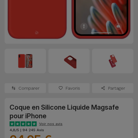
Watch
Apple Watch
Adaptateurs
Reconditionnés
Samsung
Coques et
Samsungs
Protections
Xiaomi
Reconditionnés
d'Écran
Huawei
iMacs
Batteries
Reconditionnés
Externes
Oppo
Consoles de
Chargeurs
Jeux
OnePlus
Comparer
Favoris
Partager
Reconditionnées
Ecouteurs
Google
et
Coque en Silicone Liquide Magsafe
Voir
Enceintes
pour iPhone
tout
Dyson
Voir nos avis
Montres
4,8/5 | 94 245 Avis
TCL
Connectées