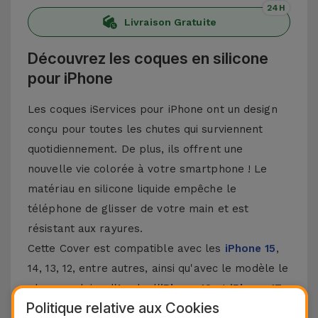
24H
Livraison Gratuite
Découvrez les coques en silicone
pour iPhone
Les coques iServices pour iPhone ont un design
conçu pour toutes les chutes qui surviennent
quotidiennement. De plus, ils offrent une
nouvelle vie colorée à votre smartphone ! Le
matériau en silicone liquide empêche le
téléphone de glisser de votre main et est
résistant aux rayures.
Cette Cover est compatible avec les
iPhone 15
,
14, 13, 12, entre autres, ainsi qu'avec le modèle le
plus populaire d'Apple, l'
iPhone 16
et
iPhone 17
.
Politique relative aux Cookies