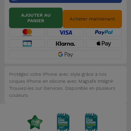
Accessoires
AJOUTER AU
Acheter maintenant
PANIER
Mobilité,
Auto et
Vélo
Accessoires
d'ordinateur
Protégez votre iPhone avec style grâce à nos
Accessoires
coques iPhone en silicone avec Magsafe intégré!
iPad et
Trouvez-les sur iServices. Disponible en plusieurs
Tablette
couleurs.
Kids
Voir
tout