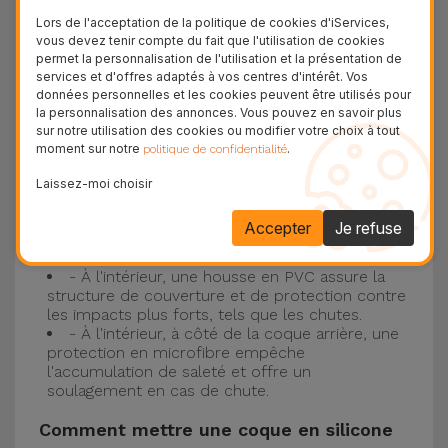
Protection à 3 couches avec coques en
Lors de l'acceptation de la politique de cookies d'iServices,
silicone
vous devez tenir compte du fait que l'utilisation de cookies
permet la personnalisation de l'utilisation et la présentation de
Nos coques en silicone pour iPhone ont une
services et d'offres adaptés à vos centres d'intérêt. Vos
données personnelles et les cookies peuvent être utilisés pour
construction robuste et de qualité, avec une
la personnalisation des annonces. Vous pouvez en savoir plus
construction à trois couches, pour éviter au
sur notre utilisation des cookies ou modifier votre choix à tout
moment sur notre
.
politique de confidentialité
maximum les accidents et les casses !
- Une première couche de silicone liquide
Laissez-moi choisir
donne de la couleur et une couverture
complète à la coque arrière et au bord latéral de
Accepter
Je refuse
votre smartphone. C'est un matériau résistant,
avec une finition antidérapante.
- À l'intérieur, une housse en PVC assure la
structure de couverture et de protection contre
les impacts plus forts, tels que les chutes.
- À l'intérieur, à côté de la coque arrière, une
protection en microfibre empêche
l'accumulation de saleté et offre un
soulagement en cas de chute.
Comment mettre une coque en silicone